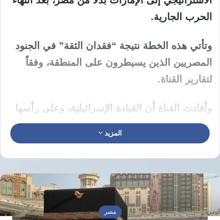
الحرب الجارية.
وتأتي هذه الخطة نتيجة “فقدان الثقة” في الجنود
المصريين الذين يسيطرون على المنطقة، وفقاً
لتقارير القناة.
وأفادت القناة أن القيادة الإسرائيلية، وعلى رأسها
نتنياهو، تشعر بأن الجيش المصري لم يعد شريكاً
المزيد
موثوقاً به في حماية الحدود مع غزة، مما يدفع
إسرائيل إلى التفكير في إسناد هذه المسؤولية
الحيوية إلى الإمارات.
وأكدت القناة أن الحكومة الإسرائيلية تثق تماماً في
مصر