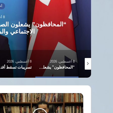
أ
8 أغسطس، 2026
تسريبات تسقط أقنعة الحيا
لدبلوماسي
8 أغسطس، 2026
8 أغسطس، 2026
“المحافظون” يشعلون الصراع السياسي ويستهدفون السكن الاجتماعي والمهاجرين في بريطانيا
تسريبات تسقط أقنعة الحياد: موظف أممي يسرب وثائق سرية لدبلوماسيين إسرائيليين
عنف متزايد ضد النساء بايران: ا
أسرة
موقع
أخبار
الغد