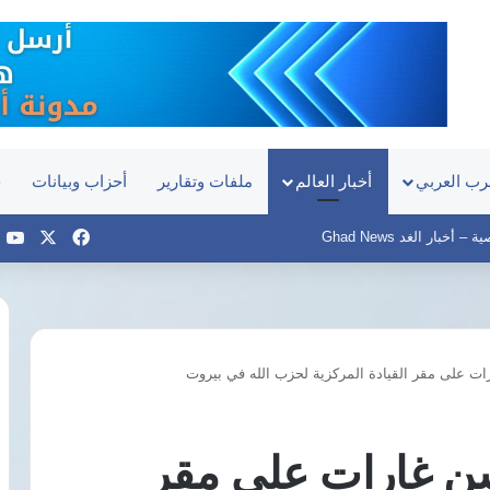
رب العربي
أخبار العالم
ملفات وتقارير
أحزاب وبيانات
ح
‫X
فيسبوك
e
أخبار الغد Ghad News
ات على مقر القيادة المركزية لحزب الله في بيروت
بدر
عبد
العاطي:
تشن غارات على مقر
نعمل
لرفع