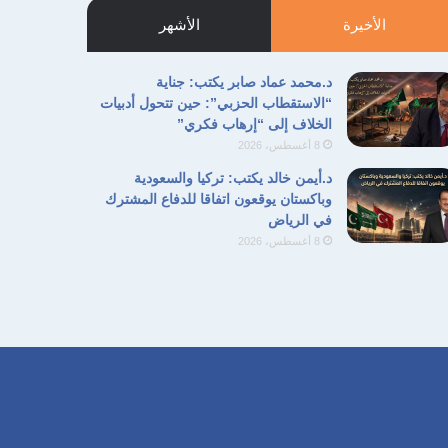
الأخيرة
الأشهر
د.محمد عماد صابر يكتب: جناية
“الاستقطاب الحزبي”: حين تتحول أدبيات
الخلاف إلى “إرهاب فكري”
8 أغسطس، 2026
د.أيمن خالد يكتب: تركيا والسعودية
وباكستان يوقعون اتفاقا للدفاع المشترك
في الرياض
8 أغسطس، 2026