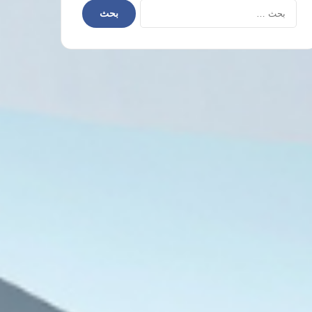
البحث
عن: