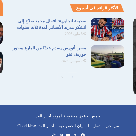
الأكثر قراءة فى أسبوع
صحيفة انجليزية: انتقال محمد صلاح إلى
اتلتيكو مدريد الأسباني لمدة ثلاث سنوات
6 مايو، 2026
مصر..أتوبيس يصدم عددًا من المارة بمحور
جوزيف تيتو
2 سبتمبر، 2024
الصفحة
الصفحة
التالية
السابقة
جميع الحقوق محفوظة لموقع أخبار الغد
من نحن
أتصل بنا
بيان الخصوصية – أخبار الغد Ghad News
‫X
فيسبوك
‫YouTube
انستقرام
‫TikTok