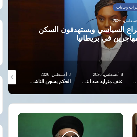
خبار العالم
د: موظف أممي يسرب وثائق سرية
ين إسرائيليين
8 أغسطس، 2026
7 أغسطس، 2026
7 أغسطس، 2026
ستهداف مستمر وتحويل الحضور النسائي لتهديد وإذلال
الحكم بسجن الناشطة آزاده يعقوبي مع تدهور حالتها الصحية في إيران
إسبانيا تمنح إيطاليا مهلة نهائية لإنهاء الضوابط الحدودية بسبب أزمة سبتة
إعلام
عبري:
الغارة
الإسرائيلية