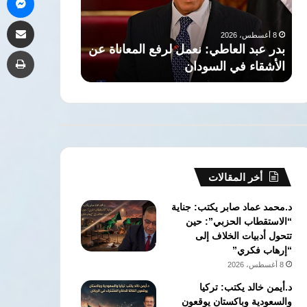
“البريد
بعد
8 أغسطس، 2026
مشاركة 
المصري”..
هجوم
​بسبب مقطع فيديو عن “البريد
8 أغسطس، 2026
الأجهزة
دمياط
ن
المصري”.. الأجهزة الأمنية تعتقل
مرتضى منصور ي
طب
الأمنية
الإعلامي والروائي طلال سيف
بعد هجوم دميا
تعتقل
الإعلامي
والروائي
طلال
سيف
أخر المقالات
د.محمد عماد صابر يكتب: جناية
“الاستقطاب الحزبي”: حين
تتحول أدبيات الخلاف إلى
“إرهاب فكري”
8 أغسطس، 2026
د.أيمن خالد يكتب: تركيا
والسعودية وباكستان يوقعون