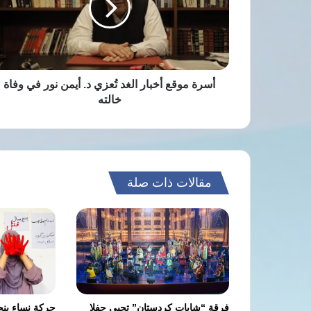
تُعزي
د.
أيمن
نور
في
وفاة
أسرة موقع أخبار الغد تُعزي د. أيمن نور في وفاة
خالته
خالته
مقالات ذات صلة
فرقة “شابات كردستان” تحيي حفلا
حركة نساء بنج