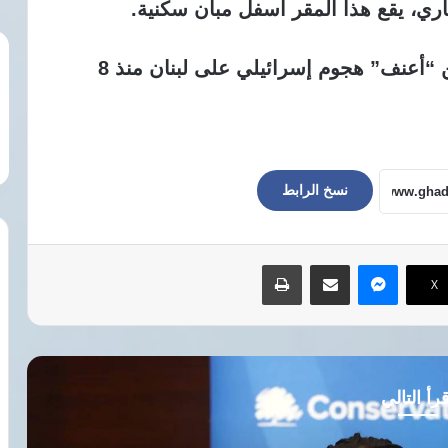
اري، يقع هذا المقر أسفل مبان سكنية.
وتأتي هذه الغارات في اليوم الخامس من “أعنف” هجوم إسرائيلي على لبنان منذ 8
نسخ الرابط
ماسنجر
مشاركة عبر البريد
طباعة
‫X
رأ التالي