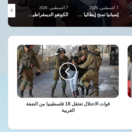
7 أغسطس، 2026
7 أغسطس، 2026
7 أغسطس، 2026
 يعقوبي مع تدهور حالتها الصحية في إيران
إسبانيا تمنح إيطاليا مهلة نهائية لإنهاء الضوابط الحدودية بسبب أزمة سبتة
الكونغو الديمقراطية.. إصابات فيروس إيبولا تتجاوز 4 آلاف
قوات
الاحتلال
تعتقل
18
فلسطينيا
من
الضفة
الغربية
قوات الاحتلال تعتقل 18 فلسطينيا من الضفة
الغربية