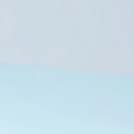
7 أغسطس، 2026
7 أغسطس، 2026
8 دول عربية وإسلامية تدعو لوقف الانتهاكات الإسرائيلية وإقامة دولة فلسطينية
برنامج الأغذية العالمي يحذر: النينيو تعمق الجوع الحاد لـ 49 مليون شخص إضافي
تفاقم الأزمة الاقتصادية في إيران يدفع النساء لبيع البويضات وتأجير الأرحام