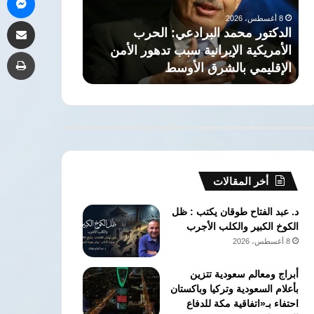
أي
مشاركة 
دولة
عي: الحرب
7 أغسطس، 2026
في
سبب تدهور الأمن
السعودية: “اتفاقية مكة” لا تستهدف أي
طب
المنطقة
أوسط
دولة في المنطقة
أخر المقالات
د. عبد الفتاح طوقان يكتب : ظل
الكوخ الكبير والكلب الأجرب
8 أغسطس، 2026
أبراج ومعالم سعودية تتزين
بأعلام السعودية وتركيا وباكستان
احتفاء بـ«اتفاقية مكة للدفاع