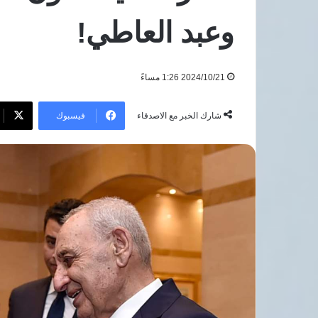
صحة»
بيزي
7 أغسطس، 2026
وعبد العاطي!
للكشف
وأز
قصر العيني يطلق «100 يوم صحة»
المبكر
ثقة
للكشف المبكر عن السرطان والأمراض
ت
عن
تهد
المزمنة بالمجان
و
السرطان
بقا
2024/10/21 1:26 مساءً
والأمراض
بال
المزمنة
بالمجان
فيسبوك
شارك الخبر مع الاصدقاء