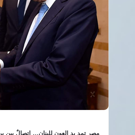
مصر تمد يد العون للبنان… اتصالٌ بين ب