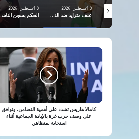
8 أغسطس، 2026
8 أغسطس، 2026
تسريبات تسقط أقنعة الحياد: موظف أممي يسرب وثائق سرية لدبلوماسيين إسرائيليين
عنف متزايد ضد النساء بايران: استهداف مستمر وتحويل الحضور النسائي لتهديد وإذلال
الحكم بسجن الناشطة آزاده
كامالا
هاريس
تشدد
على
أهمية
التضامن،
وتوافق
على
وصف
حرب
كامالا هاريس تشدد على أهمية التضامن، وتوافق
غزة
على وصف حرب غزة بالإبادة الجماعية أثناء
بالإبادة
استجابة لمتظاهر.
الجماعية
أثناء