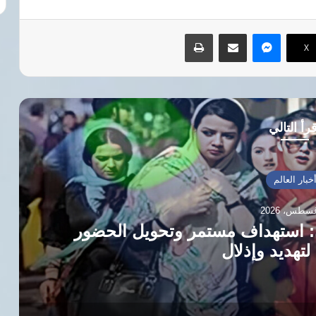
ماسنجر
مشاركة عبر البريد
طباعة
‫X
رأ التالي
خبار العالم
ن: استهداف مستمر وتحويل الحضور
لتهديد وإذلال