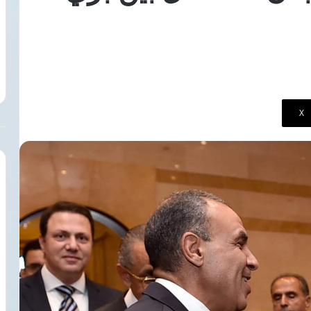
را
الإيرانية
8 أغسطس، 2026
مة
سبب
الدكتور محمد البراد
8 أغسطس، 2026
تدهور
وقف مفاوضات شباب الأهلي مع بيزيرا
الأمريكية الإيرانية 
د
الأمن
أزمة ثقة تهدد بقاءه بالزمالك
الإقليمي بالشرق ال
ءه
الإقليمي
زمالك
بالشرق
الأوسط
‫X