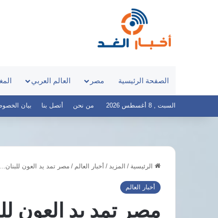
الصفحة الرئيسية
مصر
العالم العربي
المغ
السبت , 8 أغسطس 2026
من نحن
أتصل بنا
بيان الخصوصية – 
الرئيسية
/
المزيد
/
أخبار العالم
/
مصر تمد يد العون للبنان… 
قصر
توق
العيني
مفا
أخبار العالم
يطلق
شبا
مصر تمد يد العون لل
«100
الأ
يوم
مع