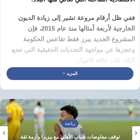
ففي ظل أرقام مروعة تشير إلى زيادة الديون
الخارجية لأربعة أمثالها منذ عام 2015، فإن
المشروع الجديد يبرز فقط تقاعس الحكومة
وعجزها عن مواجهة التحديات الحقيقية التي تضع
البلاد على حافة الانهيار.
المزيد
تشكل اللجنة الجديدة برئاسة رئيس مجلس
الوزراء وتضم محافظ البنك المركزي ووزيرة
التخطيط والتنمية الاقتصادية ووزير المالية ووزير
الاستثمار وممثل عن جهاز المخابرات العامة وآخر
عن هيئة الرقابة الإدارية،
رياضة
توقف مفاوضات شباب الأهلي مع بيزيرا وأزمة ثقة
لتقوم بمناقشة بدائل سد الفجوة التمويلية