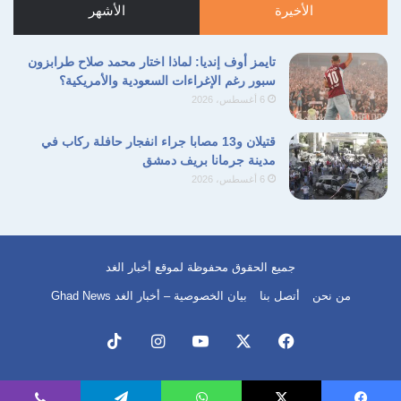
الأخيرة
الأشهر
تايمز أوف إنديا: لماذا اختار محمد صلاح طرابزون
سبور رغم الإغراءات السعودية والأمريكية؟
6 أغسطس، 2026
قتيلان و13 مصابا جراء انفجار حافلة ركاب في
مدينة جرمانا بريف دمشق
6 أغسطس، 2026
جميع الحقوق محفوظة لموقع أخبار الغد
من نحن
أتصل بنا
بيان الخصوصية – أخبار الغد Ghad News
فيسبوك
‫X
‫YouTube
انستقرام
‫TikTok