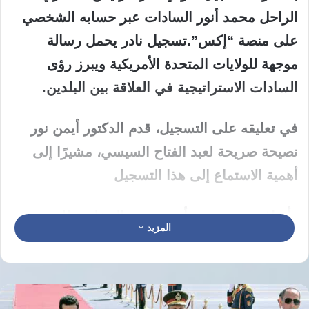
الراحل محمد أنور السادات عبر حسابه الشخصي
على منصة “إكس”.تسجيل نادر يحمل رسالة
موجهة للولايات المتحدة الأمريكية ويبرز رؤى
السادات الاستراتيجية في العلاقة بين البلدين.
في تعليقه على التسجيل، قدم الدكتور أيمن نور
نصيحة صريحة لعبد الفتاح السيسي، مشيرًا إلى
أهمية الاستماع إلى هذا التسجيل
وأضاف نور بوضوح أن نصيحته المخلصة للسيسي
المزيد
هي ألا يلتقي بالرئيس الأمريكي السابق دونالد
ترامب، في إشارة واضحة إلى تحفظه على العلاقة
بين الطرفين وتأثيرها على مستقبل البلاد.