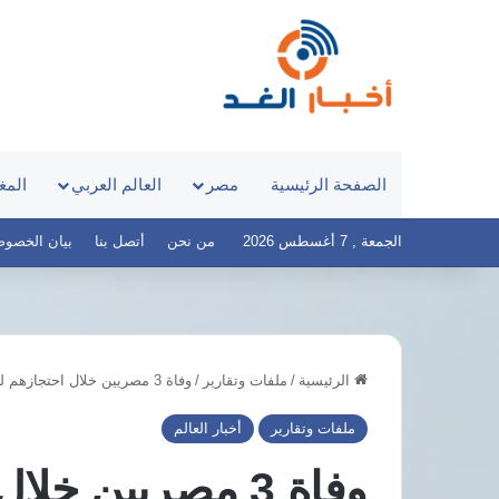
الصفحة الرئيسية
مصر
العالم العربي
المغ
الجمعة , 7 أغسطس 2026
من نحن
أتصل بنا
بيان الخصوصية – 
الرئيسية
/
ملفات وتقارير
/
وفاة 3 مصريين خلال احتجازهم لدى مليشيا الدعم السريع بالسودان بعد أشهر من الاحتجاز
د.أيمن
هيومن
نور
رايتس
ملفات وتقارير
أخبار العالم
يكشف
ووتش
أسباب
ترصد
وفاة 3 مصريين خ
تخصيص
تدهور