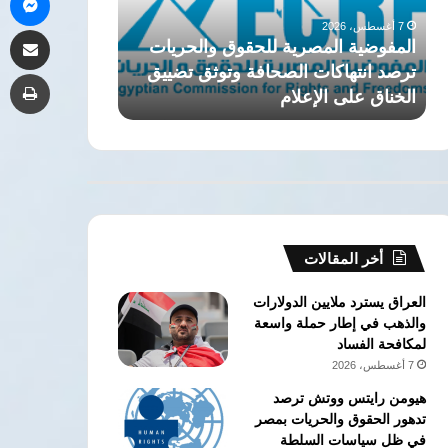
الجيزة..
ارتفاع
7 أغسطس، 2026
مشاركة 
تفاصيل
جرائم
اختلاس أموال التأمين الصحي
7 أغسطس، 2026
قضية
العنف
بمستشفى الجيزة.. تفاصيل قضية فساد
مؤسسة إدراك ل
طب
فساد
ضد
كبرى
ارتفاع جرائم 
كبرى
النساء
في
مصر
أخر المقالات
العراق يسترد ملايين الدولارات
والذهب في إطار حملة واسعة
لمكافحة الفساد
7 أغسطس، 2026
هيومن رايتس ووتش ترصد
تدهور الحقوق والحريات بمصر
في ظل سياسات السلطة