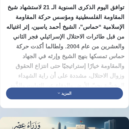
توافق اليوم الذكرى السنوية الـ 21 لاستشهاد شيخ
المقاومة الفلسطينية ومؤسس حركة المقاومة
الإسلامية “حماس”، الشيخ أحمد ياسين، إثر اغتياله
من قبل طائرات الاحتلال الإسرائيلي فجر الثاني
والعشرين من عام 2004. ولطالما أكدت حركة
حماس تمسكها بنهج الشيخ وإرثه في الجهاد
والمقاومة خيارًا إستراتيجيًا حتى انتزاع الحقوق
وزوال الاحتلال، مشددة على أن راية الشهداء
المخضَّبة بحبّ الأرض والدفاع عن الثوابت والذَّود
المزيد
عن القدس والأقصى لن تسقط، وستتوارث الأجيالُ
أمانةَ حملِها والحفاظِ على عهدِها بكلّ ثقة واقتدار،
حتّى زوال الاحتلال. أمانة حملتها حركة حماس
وعينها ترنو نحو حرية الأسرى والقدس والأقصى،