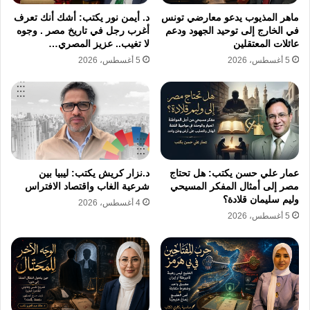
الاحتلال إلى تقويض حكم الحركة بعدوان عام
ماهر المذيوب يدعو معارضي تونس
د. أيمن نور يكتب: أشك أنك تعرف
2008م، وثانٍ عام 2012م، وثالث عام 2014م،
في الخارج إلى توحيد الجهود ودعم
أغرب رجل في تاريخ مصر . وجوه
عائلات المعتقلين
لا تغيب.. عزيز المصري…
2021 ولكن أنّى للعدوان أن يفتّ في عضد حماس.
5 أغسطس، 2026
5 أغسطس، 2026
نجحت حركة حماس ورغم الحصار المطبق على
قطاع غزة، تطوير القدرات العسكرية للمقاومة
الفلسطينية، وتوفير بيئة شعبية حاضنة للمقاومين
والفعل الفلسطيني المقاوم، وهو ما تفتقده ساحة
الضفة المحتلة. فأخذت حماس على عاتقها أن
عمار علي حسن يكتب: هل تحتاج
د.نزار كريش يكتب: ليبيا بين
مصر إلى أمثال المفكر المسيحي
شرعية الغاب واقتصاد الافتراس
تكون درعًا حامية لشعبنا، فسطرت سجلًا حافلًا من
وليم سليمان قلادة؟
4 أغسطس، 2026
العمل المقاوم الذي أساء وجه الاحتلال وقادته،
5 أغسطس، 2026
وكان آخره في معركة سيف القدس والتي أثبتت
فيه أنها درعًا لشعبنا في كل أمكان وجوده، وأن
سلاحها سيف تقطع به يد كل من يحاول المس