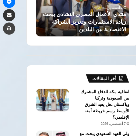
زيادة
صحة»
7 أغسطس، 2026
7 أغسطس، 2026
مشاركة 
الاستثمارات
للكشف
منتدى الأعمال المصري التشادي يبحث
وتعزيز
المبكر
زيادة الاستثمارات وتعزيز الشراكة
للكشف المبكر 
طب
الشراكة
عن
الاقتصادية بين البلدين
المزمنة بالمجان
الاقتصادية
السرطان
بين
والأمراض
البلدين
المزمنة
بالمجان
أخر المقالات
اتفاقية مكة للدفاع المشترك
بين السعودية وتركيا
وباكستان..هل يعيد الشرق
الأوسط رسم خريطة أمنه
الإقليمي؟
7 أغسطس، 2026
ولي العهد السعودي يبحث مع