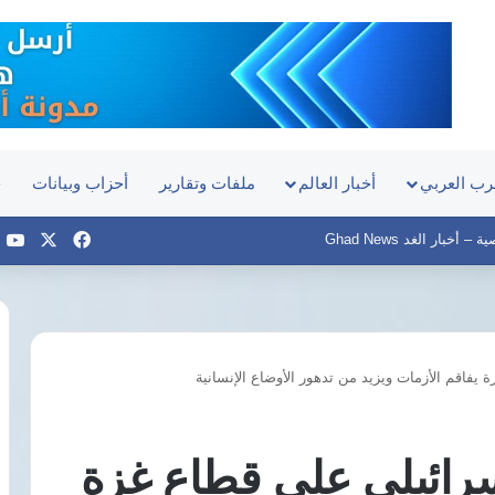
رب العربي
أخبار العالم
ملفات وتقارير
أحزاب وبيانات
ح
‫X
فيسبوك
e
أخبار الغد Ghad News
 يفاقم الأزمات ويزيد من تدهور الأوضاع الإنسانية
مصر
والبرازيل
تبحثان
سرائيلي على قطاع غزة
تحويل
قناة