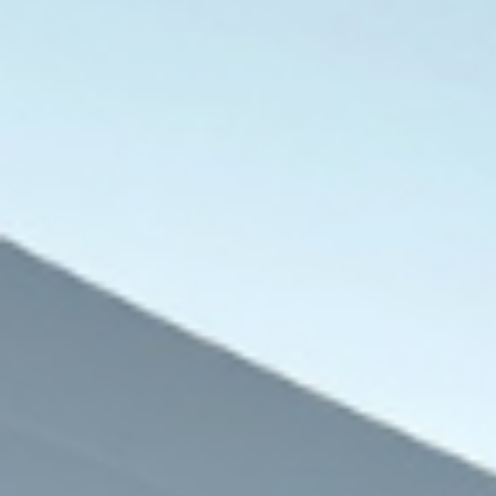
7 أغسطس، 2026
تركيا والسعودية وباكستان تعتزم توقيع ات
7 أغسطس، 2026
7 أغسطس، 2026
8 دول عربية وإسلامية تدعو لوقف الانتهاكات الإسرائيلية وإقامة دولة فلسطينية
هيومن رايتس ووتش ترصد تدهور الحقوق والحريات بمصر في ظل سياسات السلطة الحالية
المفوضية المصرية للحقوق والحريات ترصد انتهاكات الصحافة وتوثق تضييق الخناق على الإعلام