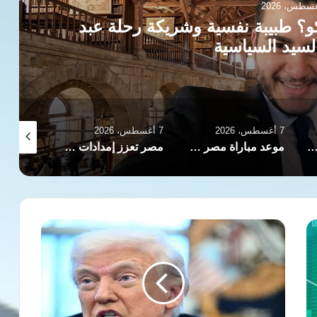
و؟ طبيبة نفسية وشريكة رحلة عبد
لسيد السياسية
7 أغسطس، 2026
7 أغسطس، 2026
7 أغسطس، 2026
لسعودية وباكستان تعتزم توقيع اتفاقية دفاع مشترك في جدة
موعد مباراة مصر وإسبانيا في نصف نهائي بطولة العالم لناشئات اليد
مصر تعزز إمدادات الغاز بسفينة تغويز خامسة في دمياط بطاقة 750 مليون قدم مكعبة يوميًا
تحقيق
لمجلة
دير
شبيغل
يكشف
تسريب
معلومات