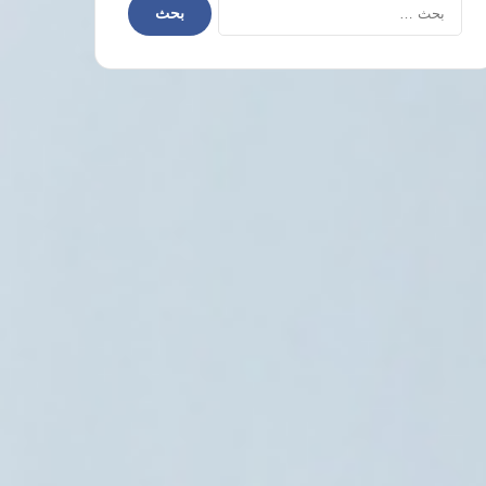
البحث
عن: