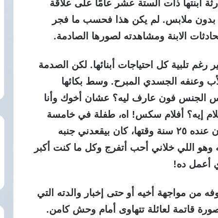
ة ابنتها ذات الستة عشر عامًا على علاقة
ها بدون ملابس. لم يكن هذا فحسب ما فجر
ادثات الابنة ومشاهدته لصورها الصادمة.
 رغم تلبية كل احتياجات أبنائها. لكن الصدمة
أب وعنفه الجسدي المبرح. وسط بكائها
رس الجنس فون عارف ليه؟ عشان أخوك وأنا
لام إيه؟ أفلام سكس! اه، طفلة في خامسة
ابتدائي عندها ١١ سنة، أخوك المحترم كان عنده ٢٥ سنة وقتها، كان بيقعدني جنبه
 وهو اللي خلاني أحب أتفرج وكل ما كنت أكبر
 أعمل ده!
ه من مواجهة أخيه أو حتى إخبار والدته التي
ورة قاتمة لعائلة تتهاوى أمام وحش كامن.