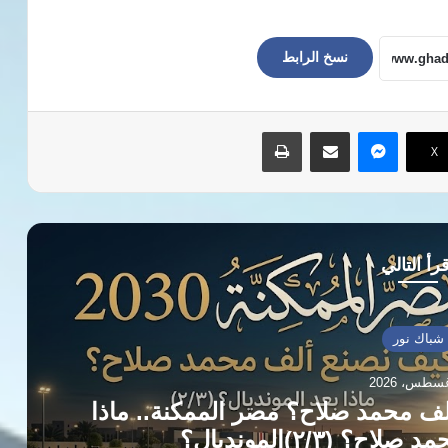
نسخ الرابط
ماسنجر
مشاركة عبر البريد
طباعة
‫X
رأ التالي
شباك نور
لف محمد صلاح؟ مصر الممكنة.. ماذا
(٢/٣)المونديال؟