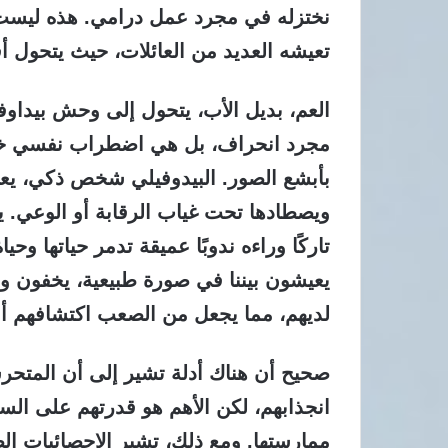
نختزله في مجرد عمل درامي. هذه ليست 
تعيشه العديد من العائلات، حيث يتحول أ
العم، بديل الأب، يتحول إلى وحش بيداوف
مجرد انحراف، بل هي اضطراب نفسي خطير
بأبشع الصور. البيدوفيلي شخص ذكي، يعر
ويصطادها تحت غياب الرقابة أو الوعي. يبد
تاركًا وراءه ندوبًا عميقة تدمر حياتها وح
يعيشون بيننا في صورة طبيعية، يخفون و
لديهم، مما يجعل من الصعب اكتشافهم أو
صحيح أن هناك أدلة تشير إلى أن المتحر
انجذابهم، لكن الأهم هو قدرتهم على الس
ممارستها. ومع ذلك، تشير الإحصائيات ال