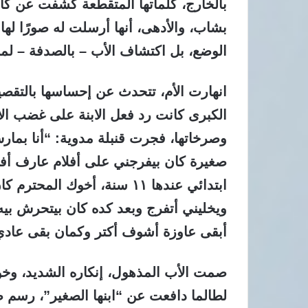
بالخارج، كلماتها المتقطعة كشفت عن كارث
بشاب، والأدهى، أنها أرسلت له صورًا ل
الوضع، بل اكتشاف الأب – بالصدفة – لمح
انهارت الأم، تتحدث عن إحساسها بالتقصير
الكبرى كانت رد فعل الابنة على غضب ال
وصرخاتها، فجرت قنبلة مدوية: “أنا بما
صغيرة كان بيفرجني على أفلام عارف أف
ويخليني أتفرج وبعد كده كان بيتحرش بيه
أبقى عاوزة أشوف أكتر وكمان بقى عادي
صمت الأب المذهول، إنكاره الشديد، وخوف
لطالما دافعت عن “ابنها الصغير”، رسم ص