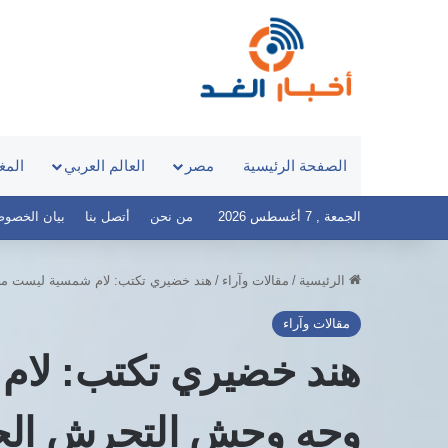
الصفحة الرئيسية
مصر
العالم العربي
المغ
الجمعة , 7 أغسطس 2026
من نحن
أتصل بنا
بيان الخصوصية – 
الرئيسية
/
مقالات وآراء
/
هند خضيري تكتب: لام شمسية ليست م
مقالات وآراء
هند خضيري تكتب: لا
وجه وحش التحرش الج