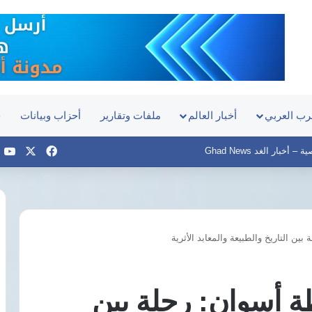
رب العربي
أخبار العالم
ملفات وتقارير
أحزاب وبيانات
ح
‫X
فيسبوك
e
أخبار الغد Ghad News
ن التاريخ والطبيعة والمعابد الأثرية
هيومن
رايتس
ووتش
 أسوان: رحلة بين
ترصد
تدهور