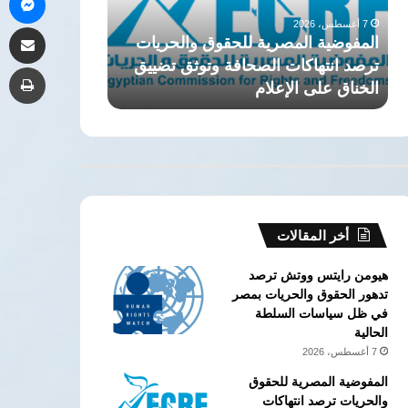
انتهاكات
الجيزة..
7 أغسطس، 2026
7 أغسطس، 2026
مشاركة 
الصحافة
تفاصيل
المفوضية المصرية للحقوق والحريات
اختلاس أموال ا
وتوثق
قضية
ترصد انتهاكات الصحافة وتوثق تضييق
بمستشفى الجيز
طب
تضييق
فساد
الخناق على الإعلام
كبرى
الخناق
كبرى
على
الإعلام
أخر المقالات
هيومن رايتس ووتش ترصد
تدهور الحقوق والحريات بمصر
في ظل سياسات السلطة
الحالية
7 أغسطس، 2026
المفوضية المصرية للحقوق
والحريات ترصد انتهاكات