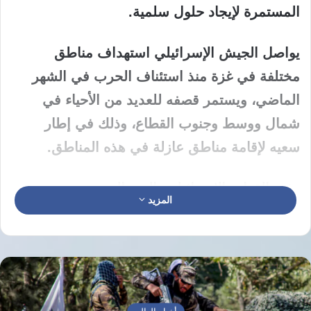
المستمرة لإيجاد حلول سلمية.
يواصل الجيش الإسرائيلي استهداف مناطق
مختلفة في غزة منذ استئناف الحرب في الشهر
الماضي، ويستمر قصفه للعديد من الأحياء في
شمال ووسط وجنوب القطاع، وذلك في إطار
سعيه لإقامة مناطق عازلة في هذه المناطق.
حثت القوات الإسرائيلية، اليوم الجمعة، جميع
المزيد
السكان في مناطق محددة في شمال غزة على
إخلاء منازلهم، حيث تم توجيه نداء من المتحدث
باسم الجيش الإسرائيلي، أفيخاي أدرعي، عبر
منصة “إكس”.