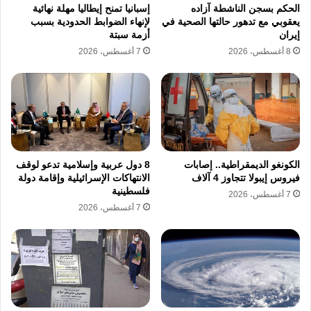
الحكم بسجن الناشطة آزاده
إسبانيا تمنح إيطاليا مهلة نهائية
إطلاق النار في يناير من العام نفسه.
يعقوبي مع تدهور حالتها الصحية في
لإنهاء الضوابط الحدودية بسبب
إيران
أزمة سبتة
8 أغسطس، 2026
7 أغسطس، 2026
وقد سمح هذا الاتفاق بإطلاق سراح 33 أسيرًا
إسرائيليًا، بينهم 8 قتلوا، مقابل الإفراج عن نحو
1800 فلسطيني من السجون الإسرائيلية.
ومع ذلك، لا تزال الأوضاع الإنسانية في غزة صعبة،
الكونغو الديمقراطية.. إصابات
8 دول عربية وإسلامية تدعو لوقف
حيث يحتجز 58 إسرائيليًا في القطاع، بينهم 34
فيروس إيبولا تتجاوز 4 آلاف
الانتهاكات الإسرائيلية وإقامة دولة
فلسطينية
قُتلوا وفقًا لتقديرات الجيش الإسرائيلي.
7 أغسطس، 2026
7 أغسطس، 2026
على الرغم من المفاوضات الجارية والجهود
المبذولة من قبل الوسطاء، إلا أن الوضع العسكري
في غزة يبقى متوترًا بشكل مستمر، ويعكس
تعقيدات الوضع الإنساني والسياسي في المنطقة.