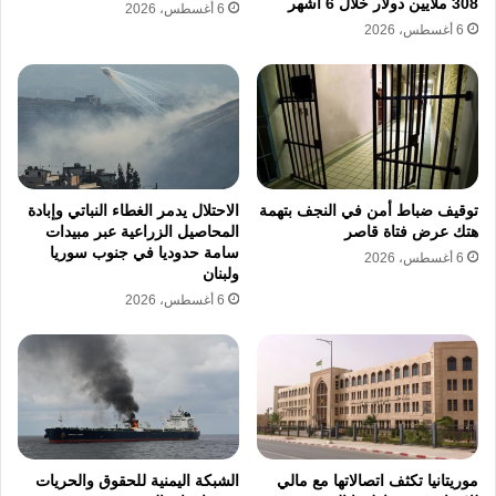
المؤسسية للحكومة الفيدرالية الصومالية.
308 ملايين دولار خلال 6 أشهر
6 أغسطس، 2026
6 أغسطس، 2026
وكانت مصر وإثيوبيا وأوغندا وكينيا وجيبوتي، قد
تعهدت بالمشاركة في بعثة الاتحاد الإفريقي للدعم
والاستقرار في الصومال “AUSSOM” والتي خلفت
البعثة التي انتهت مهمتها بنهاية العام الماضي، كما
توقيف ضباط أمن في النجف بتهمة
الاحتلال يدمر الغطاء النباتي وإبادة
ارتبطت بعض الدول من بينها مصر باتفاقيات ثنائية
هتك عرض فتاة قاصر
المحاصيل الزراعية عبر مبيدات
مع الصومال لنشر قوات إضافية في إطار ثنائي.
سامة حدوديا في جنوب سوريا
6 أغسطس، 2026
ولبنان
6 أغسطس، 2026
نسخ الرابط
موريتانيا تكثف اتصالاتها مع مالي
الشبكة اليمنية للحقوق والحريات