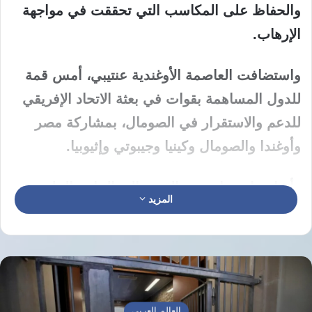
والحفاظ على المكاسب التي تحققت في مواجهة
الإرهاب.
واستضافت العاصمة الأوغندية عنتيبي، أمس قمة
للدول المساهمة بقوات في بعثة الاتحاد الإفريقي
للدعم والاستقرار في الصومال، بمشاركة مصر
وأوغندا والصومال وكينيا وجيبوتي وإثيوبيا.
وأشار بيان صادر عن القمة، إلى الحاجة الملحة
المزيد
لنشر 8000 جندي إضافي ضمن قوات الاتحاد
الإفريقي في الصومال لمعالجة الوضع الأمني
الراهن والحفاظ على المكاسب التي تحققت،
وعدم ترك الفرصة لحركة الشباب للعودة.
العالم العربي