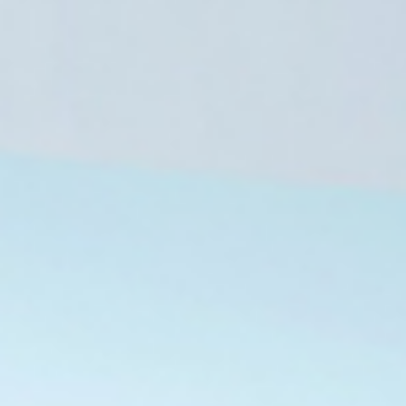
6 أغسطس، 2026
6 أغسطس، 2026
6 أغسطس، 2026
مؤسسة إدراك للتنمية والمساواة ترصد ارتفاع جرائم العنف ضد النساء في مصر
الهيئة العامة للاستعلامات ترد على مزاعم صحيفتي ذا صن وميرور بشأن علاج مواطنة بريطانية بمستشفى شرم الشيخ الدولي
السيد البدوي يعين مديرًا تنفيذيًا ويشكل مجلس إدارة منصة الوفد الرقمية