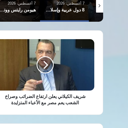
7 أغسطس، 2026
7 أغسطس، 2026
مصر تعزز إمدادات الغاز بسفينة تغويز خامسة في دمياط بطاقة 750 مليون قدم مكعبة يوميًا
8 دول عربية وإسلامية تدعو لوقف الانتهاكات الإسرائيلية وإقامة دولة فلسطينية
هيومن رايتس ووتش ترصد تدهور الحقوق والحريات بمصر في ظل سياسات السلطة الحالية
شريف
الكيلاني
يعلن
ارتفاع
الضرائب
وصراخ
الشعب
يعم
مصر
مع
شريف الكيلاني يعلن ارتفاع الضرائب وصراخ
الأعباء
الشعب يعم مصر مع الأعباء المتزايدة
المتزايدة