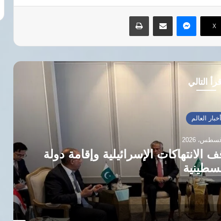
ماسنجر
مشاركة عبر البريد
طباعة
‫X
رأ التالي
ائيلية وإقامة دولة
هيومن رايتس 