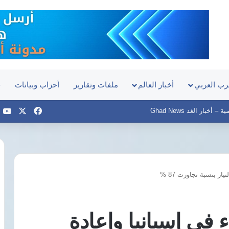
رب العربي
أخبار العالم
ملفات وتقارير
أحزاب وبيانات
ح
‫X
فيسبوك
e
أخبار الغد Ghad News
ار بنسبة تجاوزت 87 %
موعد
مباراة
مصر
 في إسبانيا وإعادة
وإسبانيا
في