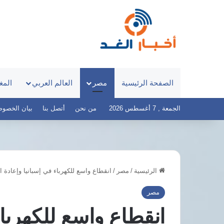
الصفحة الرئيسية
مصر
العالم العربي
المغ
الجمعة , 7 أغسطس 2026
من نحن
أتصل بنا
بيان الخصوصية – 
الرئيسية
/
مصر
/
انقطاع واسع للكهرباء في إسبانيا وإعادة التي
مؤسسة
تركيا
إدراك
والسعودية
مصر
للتنمية
وباكستان
انقطاع واسع للكهرباء
والمساواة
تعتزم
ترصد
توقيع