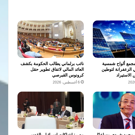
مع ألواح شمسية
نائب برلماني يطالب الحكومة بكشف
ي الزعفرانة لتوطين
العائد المالي لاتفاق تطوير حقل
الاستيراد
كرونوس القبرصي
6 أغسطس، 2026
ي محمد شردي مساعدًا
مصر: انتهاكات إسرائيل بالقدس