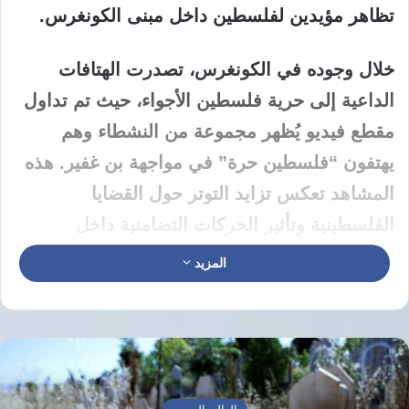
تظاهر مؤيدين لفلسطين داخل مبنى الكونغرس.
خلال وجوده في الكونغرس، تصدرت الهتافات
الداعية إلى حرية فلسطين الأجواء، حيث تم تداول
مقطع فيديو يُظهر مجموعة من النشطاء وهم
يهتفون “فلسطين حرة” في مواجهة بن غفير. هذه
المشاهد تعكس تزايد التوتر حول القضايا
الفلسطينية وتأثير الحركات التضامنية داخل
الولايات المتحدة.
المزيد
بينما لم يكشف بن غفير عن إجراء أي اجتماعات
مع مسؤولي إدارة ترامب خلال زيارته، يبدو أن
الزيارة قد أثارت ردود أفعال قوية ومتناقضة، إذ
تبرز الأصوات المنادية بالعدالة لفلسطين وتُظهر