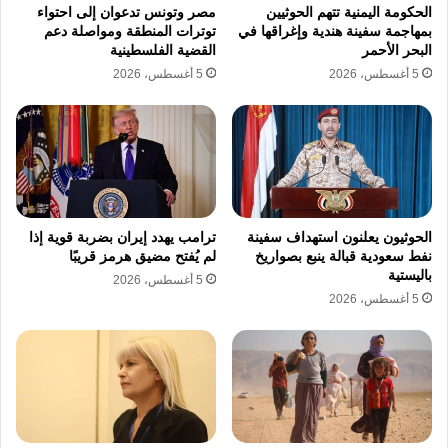
للفلسطينيين في العديد من المواقع، وفقا لما
الحكومة اليمنية تتهم الحوثيين
مصر وتونس تدعوان إلى احتواء
بمهاجمة سفينة هندية وإغراقها في
توترات المنطقة ومواصلة دعم
أظهرته مقاطع فيديو منشورة على وسائل التواصل
البحر الأحمر
القضية الفلسطينية
الاجتماعي.
5 أغسطس، 2026
5 أغسطس، 2026
كما واجه بن غفير انتقادات من قبل مؤيدين لعائلات
الأسرى الإسرائيليين في غزة لحظة وصوله إلى
مطار فلوريدا في الولايات المتحدة الأمريكية، وفق
مقاطع فيديو متداولة أيضا عبر وسائل التواصل
الحوثيون يعلنون استهداف سفينة
ترامب يهدد إيران بضربة قوية إذا
نفط سعودية قبالة ينبع بصواريخ
لم يُفتح مضيق هرمز قريبًا
الاجتماعي.
باليستية
5 أغسطس، 2026
5 أغسطس، 2026
وكان ذكر في منشوراته على “إكس” أثناء الزيارة،
أنه التقى أعضاء من الكونغرس الأمريكي، لكنه لم
يشر إلى أي لقاء مع مسؤولين من الإدارة
الأمريكية.