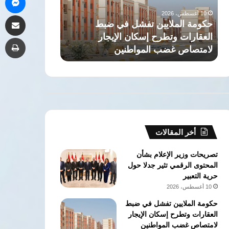
العقارات
تصاعد
10 أغسطس، 2026
10 أغسطس، 2026
مشاركة 
وتطرح
معدلات
حكومة الملايين تفشل في ضبط
مؤسسة إدراك لل
إسكان
العنف
العقارات وتطرح إسكان الإيجار
تكشف تصاعد مع
طب
الإيجار
ضد
لامتصاص غضب المواطنين
والفتيات بـ 23.58% خلال عام 2026
لامتصاص
النساء
غضب
والفتيات
المواطنين
بـ
23.58%
خلال
عام
2026
أخر المقالات
تصريحات وزير الإعلام بشأن
المحتوى الرقمي تثير جدلا حول
حرية التعبير
10 أغسطس، 2026
حكومة الملايين تفشل في ضبط
العقارات وتطرح إسكان الإيجار
لامتصاص غضب المواطنين