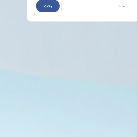
البحث
عن: