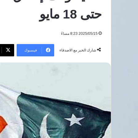
العام
حتى 18 مايو
الدراسي
10 أغسطس، 2026
الجديد
مطالب شعبية عاجلة
في
العام الدراسي الج
مصر
2025/05/15 8:23 مساءً
فيسبوك
شارك الخبر مع الاصدقاء