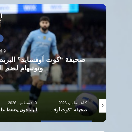
أق
أ
9 أغسطس، 2026
صحيفة “كوت أوفسايد” البري
وتوتنهام لضم 
9 أغسطس، 2026
9 أغسطس، 2026
صحيفة “يديعوت أحرونوت” الإسرائيلية: نتنياهو يهمش كاتس ويستحوذ على سلطة القرار الأمني
صحيفة “كوت أوفسايد” البريطانية تكشف كواليس صراع نيوكاسل وتوتنهام لضم الجوهرة عمر مرموش
البنتاجون