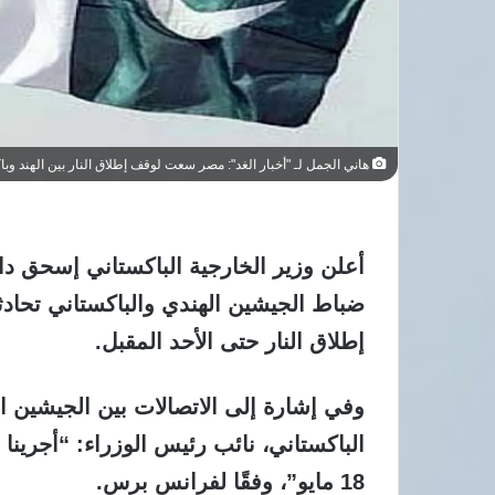
هاني الجمل لـ "أخبار الغد": مصر سعت لوقف إطلاق النار بين الهند وباك
أعلن وزير الخارجية الباكستاني إسحق دا
ضباط الجيشين الهندي والباكستاني تحادث
إطلاق النار حتى الأحد المقبل.
وفي إشارة إلى الاتصالات بين الجيشين ال
الباكستاني، نائب رئيس الوزراء: “أجرين
18 مايو”، وفقًا لفرانس برس.