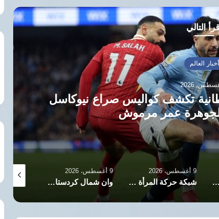
رأ التالي
خبار العالم
طانية تكشف كواليس صراع نيوكاسل
الجوهرة عمر مرموش
9 أغسطس، 2026
9 أغسطس، 2026
9 أغسطس، 2026
 يضغط على شركات الدفاع لرفع وتيرة تسليم الأسلحة والذخائر
شبكة حركة المرأة الأفغانية تعلن 15 اغسطس يوما اسود للحقوق والعدالة
وان شمال كردستان: إحياء الذكرى الثانية عشرة لاستشهاد الصحفية دنيز فرات بمشاركة صحفية ومدنية