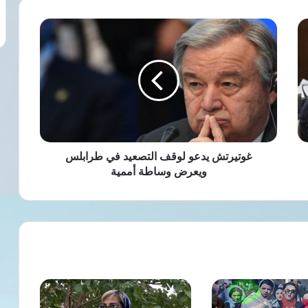
غوتيرتش
يدعو
لوقف
التصعيد
في
طرابلس
ويعرض
وساطة
أممية
غوتيرتش يدعو لوقف التصعيد في طرابلس
ويعرض وساطة أممية