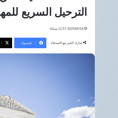
تغويز
7 أغسطس، 2026
الترحيل السريع للمه
خامسة
مصر تعزز إمدادات ا
في
دمياط
قدم مكعبة يوميًا
بطاقة
2025/05/18 11:57 صباحًا
750
مليون
قدم
فيسبوك
شارك الخبر مع الاصدقاء
مكعبة
يوميًا