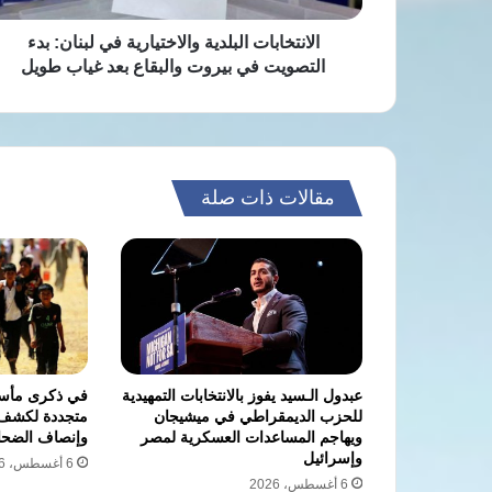
بيروت
والبقاع
الانتخابات البلدية والاختيارية في لبنان: بدء
بعد
التصويت في بيروت والبقاع بعد غياب طويل
غياب
طويل
مقالات ذات صلة
عبدول الـسيد يفوز بالانتخابات التمهيدية
في ذكرى مأساة
للحزب الديمقراطي في ميشيجان
متجددة لكشف 
ويهاجم المساعدات العسكرية لمصر
وإنصاف الضحاي
وإسرائيل
6 أغسطس، 2026
6 أغسطس، 2026