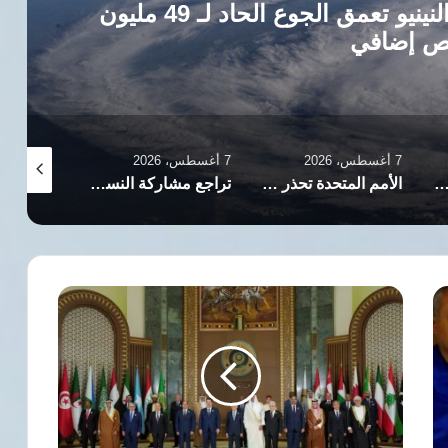
برنامج الأغذية العالمي يحذر: النينيو تعمق الجوع الحاد لـ 49 مليون
 إضافي
7 أغسطس، 2026
7 أغسطس، 2026
7 أغسطس، 2026
مة الاقتصادية في إيران يدفع النساء لبيع البويضات وتأجير الأرحام
الأمم المتحدة تحذر من استمرار تهديد داعش وتدعو لاستراتيجية دولية شاملة لمواجهته
تراجع مشاركة النساء في سوق العمل الإيراني وتأنيث الفقر يهدد الملايين
بين
الشعارات
والواقع..
قمة
بغداد
تكشف
عمق
الفجوة