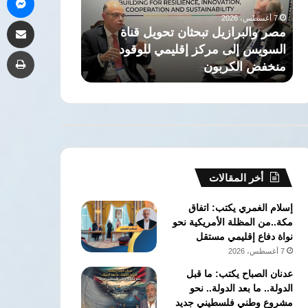
السويس
زيادة
7 أغسطس، 2026
7 أغسطس، 2026
مشاركة 
إلى
الاستثمارات
مصر والبرازيل تبحثان تحويل قناة
منتدى الأعمال
مركز
وتعزيز
السويس إلى مركز إقليمي للوقود
زيادة الاستثمار
طب
إقليمي
الشراكة
منخفض الكربون
الاقتصادية بين ا
للوقود
الاقتصادية
منخفض
بين
الكربون
البلدين
أخر المقالات
إسلام الغمري يكتب: اتفاق
مكة..من المظلة الأمريكية نحو
نواة دفاع إقليمي مستقل
7 أغسطس، 2026
عدنان الصباح يكتب: ما قبل
الدولة.. ما بعد الدولة.. نحو
مشروع وطني فلسطيني جديد