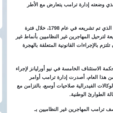
لذي وضعته إدارة ترامب يتعارض مع الأطر
يوضح الحكم أن “قانون الأعداء الأجانب” الذي تم تشريعه في عام 1798، خلال فترة
عة لترحيل المهاجرين غير النظاميين بأنماط غير
لتزم بالإجراءات القانونية المتعلقة بالهجرة
كمة الاستئناف الخامسة في نيو أورليانز لإجراء
من هذا العام، أصدرت إدارة ترامب أوامر
وكالات الفيدرالية صلاحيات أوسع، بالتزامن مع
لة الطوارئ الوطنية.
ف ترامب المهاجرين غير النظاميين بـ