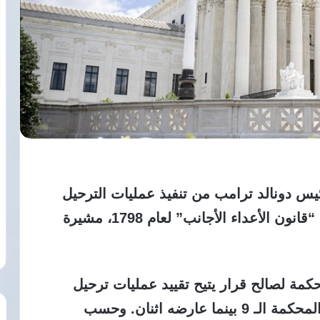
رئيس دونالد ترامب من تنفيذ عمليات الترحيل
السريع للمهاجرين غير النظاميين بموجب “قانون الأعداء الأجانب” لعام 1798، مشيرة
ة لصالح قرار يتيح تقييد عمليات ترحيل
المهاجرين، حيث أيد القرار 7 من أعضاء المحكمة الـ 9 بينما عارضه اثنان. وحسب