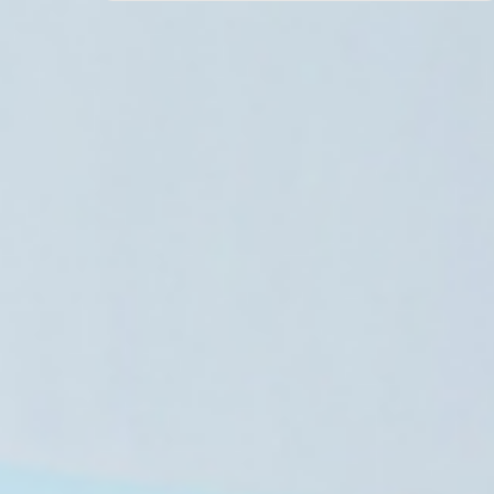
تفاقم الأزمة الاقتصادية في إيران يدفع الن
الأرحام
7 أغسطس، 2026
7 أغسطس، 2026
فرقة “شابات كردستان” تحيي حفلا موسيقيا تراثيا يجمع أجزاء كردستان في السليمانية
حركة نساء بنجشير تطالب بتحقيق دولي مستقل في انتهاكات طالبان بالولاية
منظمة الصحة العالمية تحذر من تسارع تفشي إيبولا وتجاوزه قدرات الاستجابة بالكونغو