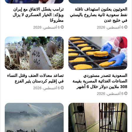
التصعيد.
الحوثيون يعلنون استهداف ناقلة
ترامب يفضّل الاتفاق مع إيران
نفط سعودية ثانية بصاروخ باليستي
ويؤكد: الخيار العسكري لا يزال
في خليج عدن
مطروحًا
“نحن نراقب عن كثب جميع التحركات المعادية في
6 أغسطس، 2026
6 أغسطس، 2026
المنطقة، وسنواصل اتخاذ ما يلزم من إجراءات
لحماية قواتنا”، أضاف مسؤول في CENTCOM،
مشيراً إلى أن هذه التعزيزات تتكامل مع
المنظومات المنتشرة مسبقاً، بما فيها بطاريات
“باتريوت”، وأنظمة “ثاد”، ووحدات مقاتلة من
السعودية تتصدر مستوردي
تصاعد معدلات العنف وقتل النساء
الصناعات الغذائية المصرية بقيمة
في إقليم كردستان يثير الفزع
الجيل الخامس.
308 ملايين دولار خلال 6 أشهر
6 أغسطس، 2026
6 أغسطس، 2026
إلى ذلك، أكد هيجسيث أن بلاده “لا تسعى إلى
مواجهة عسكرية جديدة” لكنها “لن تتردد في
الدفاع عن نفسها”، داعياً جميع الأطراف إلى خفض