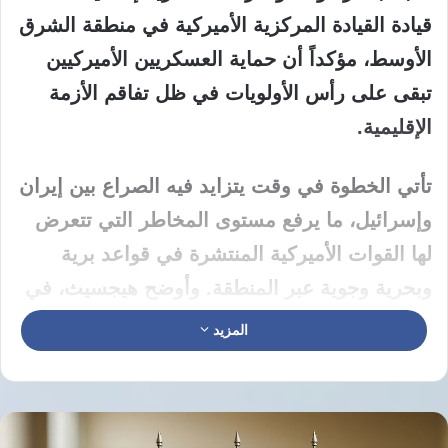
قيادة القيادة المركزية الأميركية في منطقة الشرق
الأوسط، مؤكداً أن حماية العسكريين الأميركيين
تبقى على رأس الأولويات في ظل تفاقم الأزمة
الإقليمية.
تأتي الخطوة في وقت يتزايد فيه الصراع بين إيران
وإسرائيل، ما يرفع مستوى المخاطر التي تتعرض
لها القوات الأميركية المنتشرة في قواعد برية
وبحرية وجوية عبر المنطقة. وأوضح هيجسيث، في
بيان نُشر على منصة “إكس”، أن التعزيزات تشمل
المزيد
وحدات دفاع جوي وصاروخي، بالإضافة إلى منصات
مراقبة واستطلاع متقدمة، دون الكشف عن أعداد
محددة أو مواقع التمركز لأسباب أمنية.