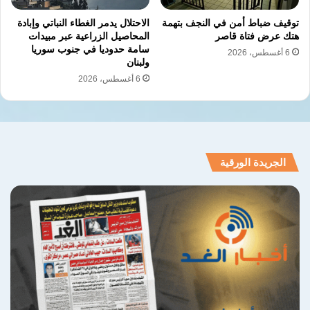
التوتر واستخدام القنوات الدبلوماسية لتفادي
توقيف ضباط أمن في النجف بتهمة
الاحتلال يدمر الغطاء النباتي وإبادة
المزيد من التصعيد.
هتك عرض فتاة قاصر
المحاصيل الزراعية عبر مبيدات
سامة حدوديا في جنوب سوريا
6 أغسطس، 2026
ولبنان
“إن أمن وسلامة أفرادنا هي المسؤولية الأولى
6 أغسطس، 2026
والأخيرة بالنسبة لنا، ولن نتوانى عن اتخاذ أي
خطوات لازمة للحفاظ على ذلك الأمن في وجه أي
تهديدات ناشئة”، ختم وزير الدفاع الأميركي.
الجريدة الورقية
نسخ الرابط