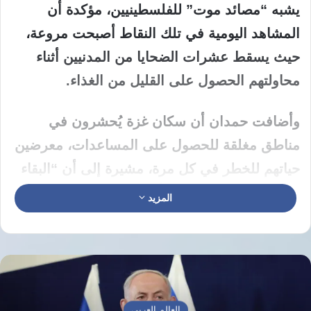
يشبه “مصائد موت” للفلسطينيين، مؤكدة أن
المشاهد اليومية في تلك النقاط أصبحت مروعة،
حيث يسقط عشرات الضحايا من المدنيين أثناء
محاولتهم الحصول على القليل من الغذاء.
وأضافت حمدان أن سكان غزة يُحشرون في
مناطق مغلقة للحصول على المساعدات، معرضين
حياتهم للخطر في كل مرة، مشيرة إلى أن “البقاء
على قيد الحياة في غزة أصبح مهمة شبه
المزيد
مستحيلة”. بحسب القاهرة الإخبارية
وأكدت “حمدان”، أن الأونروا تُمنع حتى اللحظة من
إدخال شاحناتها المحمّلة بالمواد الغذائية والدوائية
إلى القطاع، رغم أن أكثر من 3000 شاحنة متوقفة
العالم العربي