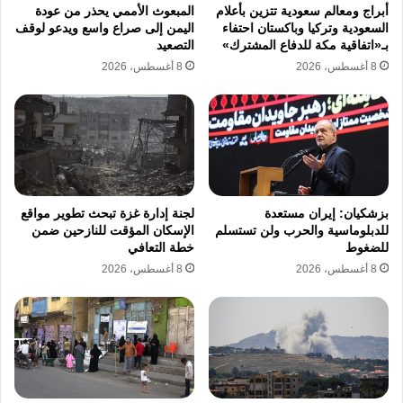
استعدادها لتوفير دعم برلماني لنتنياهو، يجنبه
أبراج ومعالم سعودية تتزين بأعلام
المبعوث الأممي يحذر من عودة
السعودية وتركيا وباكستان احتفاء
اليمن إلى صراع واسع ويدعو لوقف
السقوط السياسي حال قرر المضي في الاتفاق.
بـ«اتفاقية مكة للدفاع المشترك»
التصعيد
8 أغسطس، 2026
8 أغسطس، 2026
وقال زعيم المعارضة يائير لابيد مخاطبا نتنياهو على
منصة إكس: “مقابل أصوات بن غفير وسموتريتش
الثلاثة عشر لديك 23 صوتا مني لضمان شبكة أمان
لصفقة الرهائن، علينا أن نعيد الجميع لديارهم
الآن”.
بزشكيان: إيران مستعدة
لجنة إدارة غزة تبحث تطوير مواقع
للدبلوماسية والحرب ولن تستسلم
الإسكان المؤقت للنازحين ضمن
للضغوط
خطة التعافي
ويملك حزبا بن غفير وسموتريتش 13 مقعدا من
8 أغسطس، 2026
8 أغسطس، 2026
أصل 120 في الكنيست، بينما يمتلك حزب “هناك
مستقبل” الذي يقوده لابيد 23 مقعدا.
ولا يمكن لبن غفير وسموتريتش إسقاط الحكومة