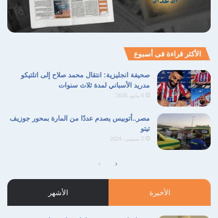
أطفال ونساء، وما يزيد على 11 ألف مفقود، فضلا
عن مئات آلاف النازحين.
الأكثر قراءة فى أسبوع
نسخ الرابط
صحيفة انجليزية: انتقال محمد صلاح إلى اتلتيكو
مدريد الأسباني لمدة ثلاث سنوات
6 مايو، 2026
مصر..أتوبيس يصدم عددًا من المارة بمحور جوزيف
تيتو
2 سبتمبر، 2024
الصفحة
الصفحة
التالية
السابقة
الأخيرة
الأشهر