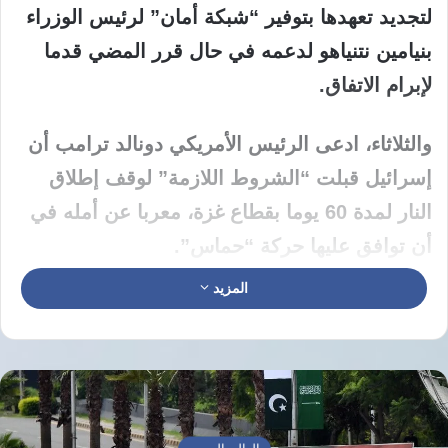
لتجديد تعهدها بتوفير “شبكة أمان” لرئيس الوزراء
بنيامين نتنياهو لدعمه في حال قرر المضي قدما
لإبرام الاتفاق.
والثلاثاء، ادعى الرئيس الأمريكي دونالد ترامب أن
إسرائيل قبلت “الشروط اللازمة” لوقف إطلاق
النار لمدة 60 يوما بقطاع غزة، معربا عن أمله في
أن توافق عليها حركة “حماس”.
المزيد
ومرارا أعلنت “حماس” استعدادها لإطلاق سراح
الأسرى مقابل إنهاء الإبادة، وانسحاب الجيش
الإسرائيلي من غزة، لكن رئيس الوزراء بنيامين
نتنياهو يتهرب بطرح شروط جديدة، ويرغب فقط
بصفقات جزئية تضمن استمرار الحرب.