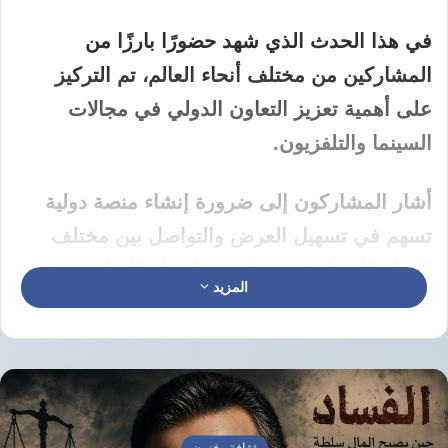
في هذا الحدث الذي شهد حضورًا بارزًا من
المشاركين من مختلف أنحاء العالم، تم التركيز
على أهمية تعزيز التعاون الدولي في مجالات
السينما والتلفزيون.
أشار المشاركون إلى ضرورة إنشاء منصة دولية
تسهم في تسهيل العرض والتواصل بين مختلف
الدول الأعضاء في منظمة شانغهاي للتعاون.
المزيد
وتعد هذه المبادرة خطوة هامة نحو دفع التبادلات
الثقافية والتعاون السينمائي بين الدول المشاركة،
مما يعزز فرص الشراكة والتكامل الصناعي بين
هذه البلدان.
ثقافة وفنون