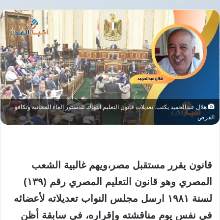
هلال عبدالحميد يكتب: تعديلات قانون التعليم انتهاك للدستور إلغاء المجانية وتكافؤ
الفرص
قانون يقرر مستقبل مصر،ويهم غالبية الشعب
المصري وهو قانون التعليم المصري رقم (١٣٩)
لسنة ١٩٨١ ارسل مجلس النواب تعديلاته لأعضائه
في نفس يوم مناقشته وإقراره، في سابقة أظن