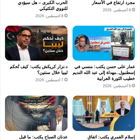
مجرد ارتفاع في الأسعار
الحرب الكبرى – هل سيؤدي
للنووي التكتيكي
8 أغسطس، 2026
ولا للمجلس الأعلى للتعليم قبل الجامعي فلم نر
8 أغسطس، 2026
في مرفقات المشروع ما يشير إلى عرضه على
المجلس الأعلى للتعليم قبل الجامعي، والمنشأ
بالقرار الجمهوري رقم (٥٢٣) لسنة -١٩٨١ ، والذي
تدخل التعديلات ضمن اختصاصاته حصرًا بالمادة
الثانيةمنه .
عمار على حسن يكتب: منسي في
د.نزار كريكش يكتب: كيف تُحكم
إسطنبول..مهداة إلى عبد الله النديم
ليبيا خلال سنتين؟
خطيب الثورة العرابية
7 أغسطس، 2026
لم يأتي بمذكرة المشروع أنه تم عرضه على نقابة
8 أغسطس، 2026
المعلمين وهي لم تنتخب منذ ١٣ عامًا وبها لجنة
معينة لم تعرها الوزارة اهتمامًا وتعرض عليها
المشروع من باب استيفاء الشكل.
المعلمون تحت خط الفقر لم يشر المشروع لأي
إسلام الغمري يكتب: اتفاق
عدنان الصباح يكتب: ما قبل