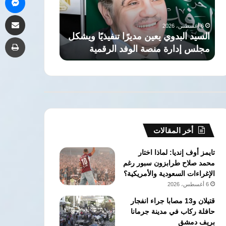
صلاح
6 أغسطس، 2026
مشاركة 
لطرابزون
السفير التركي بالقاهرة: انت
سبور
دوي يعين مديرًا تنفيذيًا ويشكل
صلاح لطرابزون سبور يجسد 
طب
يجسد
رة منصة الوفد الرقمية
العميقة بين الشعبين
الروابط
العميقة
بين
الشعبين
أخر المقالات
تايمز أوف إنديا: لماذا اختار
محمد صلاح طرابزون سبور رغم
الإغراءات السعودية والأمريكية؟
6 أغسطس، 2026
قتيلان و13 مصابا جراء انفجار
حافلة ركاب في مدينة جرمانا
بريف دمشق