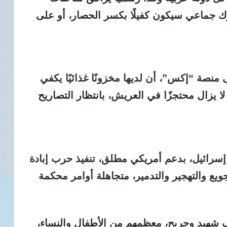
رك جماعي سيكون كفيلًا بكسر الحصار، أو على
ى منصة “إكس”، أن لديها
مخزونًا غذائيًا يكفي
 لا يزال محتجزًا في العريش، بانتظار التصاريح
إسرائيل، بدعم أمريكي مطلق، تنفيذ
حرب إبادة
ويع والتهجير والتدمير، متجاهلة أوامر محكمة
، معظمهم من الأطفال والنساء،