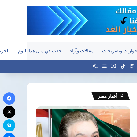
وارات وتصريحات
مقالات وآراء
حدث في مثل هذا اليوم
الحرب
‫YouTub
انستقرام
‫TikTok
مقال عشوائي
إضافة عمود جانبي
الوضع المظلم
في
أخبار مصر
‫X
السفير
التركي
سك
بالقاهرة:
انتقال
ما
محمد