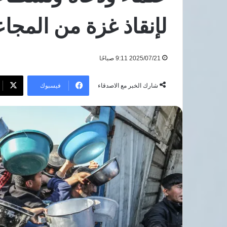
بمليار
6 أغسطس، 2026
دولار
لإنقاذ غزة من المجا
مصر تخطط لمجمع ألواح شمسي
في
بمليار دولار في الزعفرانة لتوطي
الزعفرانة
الصناعة وخفض الاستيراد
لتوطين
2025/07/21 9:11 صباحًا
الصناعة
وخفض
الاستيراد
فيسبوك
شارك الخبر مع الاصدقاء