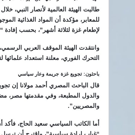
طالبت
الهيئة العالمية لأنصار النبي
، خلال
للمعابر
، مؤكدة أن المواد الغذائية الموج
لإطعام غزة لثلاثة أشهر”، بحسب إفادة “أ
وانتقدت الهيئة الموقف العربي الرسمي، 
التحرك الفوري، معلنة استعداد علمائها ل
باحثون: تجويع غزة جريمة وعار سياسي
قال
الباحث المصري أحمد مولانا
إن تجويع
والدول المطبعة، وفي مقدمتها مصر، مضي
والمصريين”.
أما
الكاتب السياسي سعيد الحاج
، فأكد 
“غياب إرادة سياسية”، واقترح أن
ترسل ك