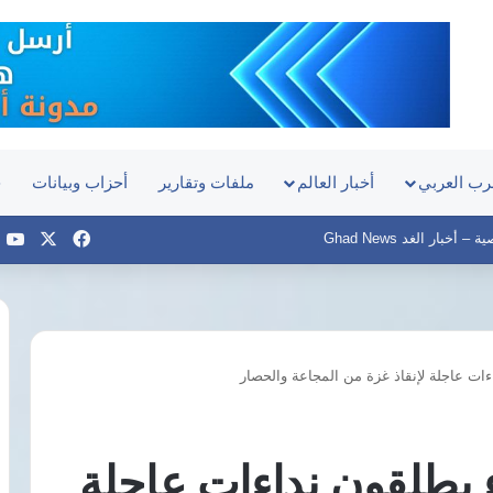
رب العربي
أخبار العالم
ملفات وتقارير
أحزاب وبيانات
ح
‫X
فيسبوك
e
أخبار الغد Ghad News
ات عاجلة لإنقاذ غزة من المجاعة والحصار
الهيئة
السيد
العامة
البدوي
للاستعلامات
يعين
ترد
مديرًا
 يطلقون نداءات عاجلة
على
تنفيذيًا