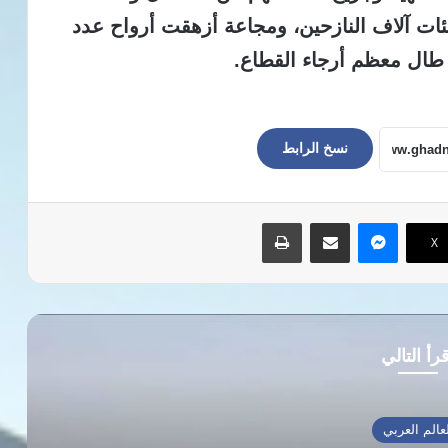
ئات آلاف النازحين، ومجاعة أزهقت أرواح عدد
طال معظم أرجاء القطاع
.
نسخ الرابط
ماسنجر
مشاركة عبر البريد
طباعة
‫X
رأ التالي