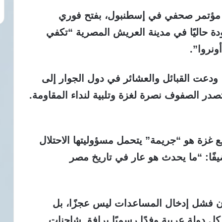
 مؤتمر صحفي في إسطنبول،
بفتح فوري
ودة حاليًا في مدينة العريش المصرية “تكفي
ونروا”.
ودعت القبائل والعشائر في دول الجوار إلى
تصدر الصفوف نصرة لغزة وتلبية لنداء المقاومة.
 غزة هو “جريمة” يتحمل مسؤوليتها الاحتلال
فًا: “ما يحدث هو عار في تاريخ مصر
أن فشل إدخال المساعدات ليس عجزًا، بل
ل دولة عربية وفدًا رسميًا يرافق شاحنات