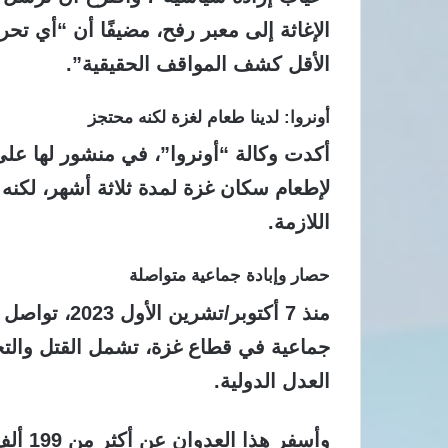
الإغاثة إلى معبر رفح
، مضيفًا أن “أي تح
الأقل كشف المواقف الحقيقية”.
أونروا: لدينا طعام لغزة لكنه محتجز
أكدت وكالة “أونروا”، في منشور لها عل
لإطعام سكان غزة لمدة ثلاثة أشهر
، لكنه
اللازمة.
حصار وإبادة جماعية متواصلة
منذ
7 أكتوبر/تشرين الأول 2023
، تواصل 
جماعية في قطاع غزة
، تشمل القتل والتج
العدل الدولية.
وأسفر هذا العدوان عن
أكثر من 199 ألف شهيد وجريح