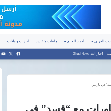
رب العربي
أخبار العالم
ملفات وتقارير
أحزاب وبيانات
ح
‫X
فيسبوك
e
أخبار الغد Ghad News
د” في باريس
توقف
مفاوضات
شباب
الأهلي
ورات مع “قسد” في
مع