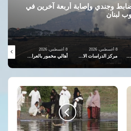
ضابط وجندي وإصابة أربعة آخرين في
ب لبنان
8 أغسطس، 2026
8 أغسطس، 2026
8 أغسطس، 2026
أزمة تراجع التمويل الإنساني تلتهم طموحات وحقوق النساء في اليمن
مركز الدراسات الاستراتيجية لدعم المرأة والطفل باليمن يناقش حماية الناشطات والحقوقيات بتعز
أهالي مخمور بالعراق يحيون الذكرى الثانية عشرة لاستشهاد الصحفية دنيز فرات ودور الإعلام ضد داعش
دعوة
لتدخل
السيسي
لحل
أزمة
العائلات
النوبية