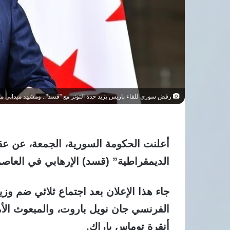
رفض سوري للقاء باريس يزيد حدة التوتر مع "قسد".. ومشهد ميداني م
أعلنت الحكومة السورية، الجمعة، عن ع
الديمقراطية” (قسد) الإرهابي في العا
جاء هذا الإعلان بعد اجتماع ثلاثي ضم وز
الفرنسي جان نويل باروت، والمبعوث ال
أنقرة توماس باراك.