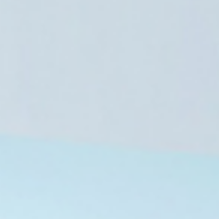
8 أغسطس، 2026
أزمة تراجع التمويل الإنساني تلتهم طموحا
8 أغسطس، 2026
8 أغسطس، 2026
تشييع جثمان الفنانة الإيرانية جيلا هدايي وسط حزن فني واسع
وفاة فتاة وإصابة شخصين بصواعق رعدية في جبل حبشي بتعز
منظمة أطباء بلاحدود: 375 ألف نازح بـ لبنان عاجزون عن العودة لـ منازلهم