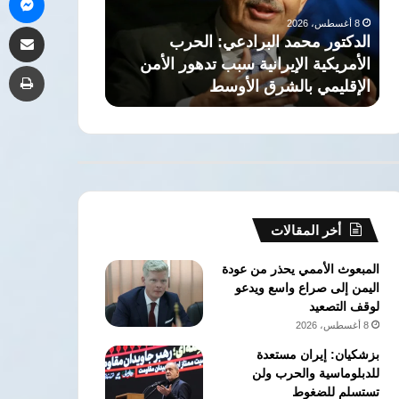
الإيرانية
أي
8 أغسطس، 2026
مشاركة 
سبب
دولة
الدكتور محمد البرادعي: الحرب
7 أغسطس، 2026
تدهور
في
ا
الأمريكية الإيرانية سبب تدهور الأمن
السعودية: “اتف
طب
الأمن
المنطقة
الإقليمي بالشرق الأوسط
دولة في المنط
الإقليمي
بالشرق
الأوسط
أخر المقالات
المبعوث الأممي يحذر من عودة
اليمن إلى صراع واسع ويدعو
لوقف التصعيد
8 أغسطس، 2026
بزشكيان: إيران مستعدة
للدبلوماسية والحرب ولن
تستسلم للضغوط