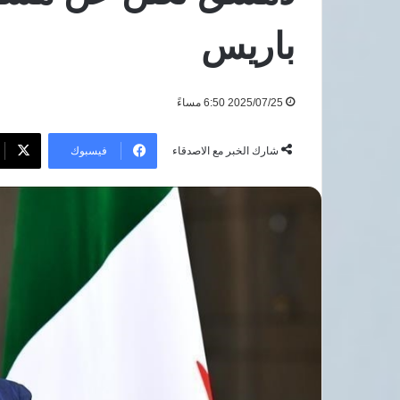
صحة»
7 أغسطس، 2026
للكشف
باريس
المبكر
للكشف المبكر عن 
عن
المزمنة بالمجان
السرطان
2025/07/25 6:50 مساءً
والأمراض
المزمنة
بالمجان
فيسبوك
شارك الخبر مع الاصدقاء