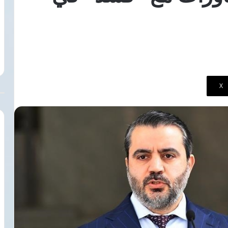
بيزيرا
وأزمة
قصر العيني يطلق «100 يوم صحة»
8 أغسطس، 2026
ثقة
السرطان والأمراض
توقف مفاوضات شباب الأهلي مع بيزير
تهدد
وأزمة ثقة تهدد بقاءه بالزمالك
بقاءه
بالزمالك
‫X