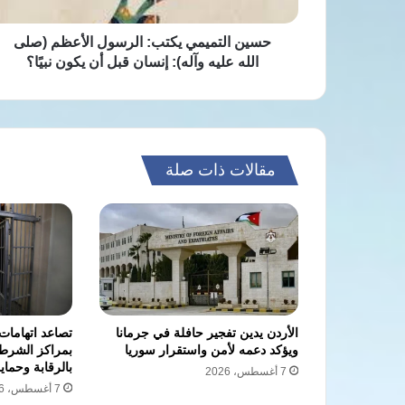
عليه
وآله):
إنسان
حسين التميمي يكتب: الرسول الأعظم (صلى
قبل
الله عليه وآله): إنسان قبل أن يكون نبيًا؟
أن
يكون
نبيًا؟
مقالات ذات صلة
الأردن يدين تفجير حافلة في جرمانا
تصاعد اتهامات 
ويؤكد دعمه لأمن واستقرار سوريا
بمراكز الشرطة
بالرقابة وحماي
7 أغسطس، 2026
7 أغسطس، 2026