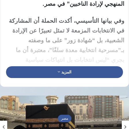
المنهجي لإرادة الناخبين” في مصر.
وفي بيانها التأسيسي، أكدت الحملة أن المشاركة
في الانتخابات المزمعة لا تمثل تعبيرًا عن الإرادة
الشعبية، بل “شهادة زور” على ما وصفته
بـ”مسرحية انتخابية معدة سلفًا”، معتبرة أن ما
يجري “ليس انتخابات بل انتهاكات سياسية
ممنهجة”، على حد تعبير البيان.
المزيد
وساقت الحملة عدة أسباب لدعوتها
للمقاطعة، منها:
أن البرلمانات تُشكل وفق اختيارات أمنية
مصر
ومالية وليس وفق إرادة شعبية.