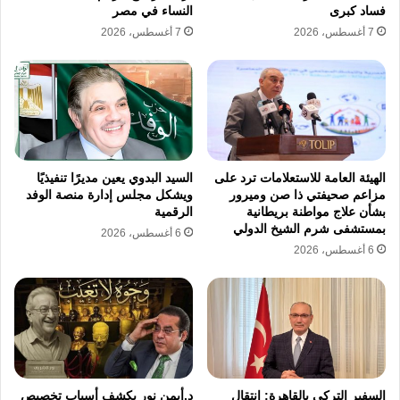
بنعلن عن تأسيس "الحركة الوطنية
فساد كبرى
النساء في مصر
7 أغسطس، 2026
7 أغسطس، 2026
لمقاطعة الانتخابات الهزلية" رفضًا
للمسرحية السياسية اللي بتستهين
بعقولنا وتضيع فلوسنا.
المقاطعة مش سلبية.. المقاطعة
مقاومة ضد التزوير والفساد.
الهيئة العامة للاستعلامات ترد على
السيد البدوي يعين مديرًا تنفيذيًا
شارك الحقيقة وانشرها:
#قاطع
مزاعم صحيفتي ذا صن وميرور
ويشكل مجلس إدارة منصة الوفد
بشأن علاج مواطنة بريطانية
الرقمية
pic.twitter.com/musPyOvzMG
بمستشفى شرم الشيخ الدولي
6 أغسطس، 2026
6 أغسطس، 2026
— الحملة الوطنية – بلاها انتهابات
August 4, 2025
(@BlaahaEg)
السفير التركي بالقاهرة: انتقال
د.أيمن نور يكشف أسباب تخصيص