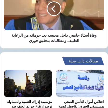
ودعت الحملة إلى الانضمام للحركة ونشر شعارها
داخل
محبسه
عبر مواقع التواصل الاجتماعي باستخدام الوسوم:
بعد
#بلاها_انتهابات
حرمانه
من
#قاطع
الرعاية
الطبية..
وفاة أستاذ جامعي داخل محبسه بعد حرمانه من الرعاية
ومطالبات
الطبية.. ومطالبات بتحقيق فوري
يأتي هذا الإعلان بالتزامن مع انطلاق انتخابات
بتحقيق
مجلس الشيوخ، وسط انتقادات سياسية وحقوقية
فوري
محلية ودولية حول نزاهة العملية الانتخابية وغياب
مقالات ذات صلة
التعددية السياسية الفعلية.
اختلاس أموال التأمين الصحي
مؤسسة إدراك للتنمية والمساواة
🚫
#بلاها_انتهابات
بمستشفى الجيزة.. تفاصيل قضية
ترصد ارتفاع جرائم العنف ضد