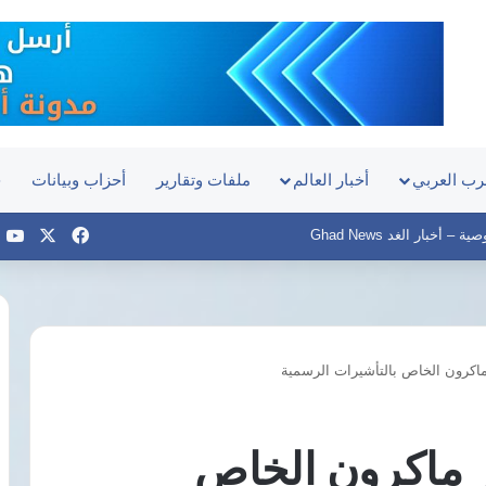
رب العربي
أخبار العالم
ملفات وتقارير
أحزاب وبيانات
ح
‫X
فيسبوك
e
– أخبار الغد Ghad News
ماكرون الخاص بالتأشيرات الرسمية
سيارة
مصر
تجوب
تخطط
شوارع
لمجمع
ر ماكرون الخاص
طرابزون
ألواح
احتفالًا
شمسية