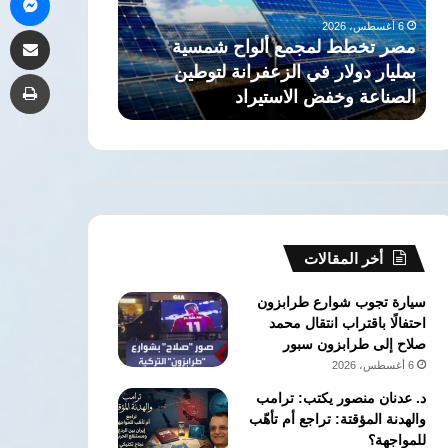
العائد
6 أغسطس، 2026
مشاركة 
المالي
 ألواح شمسية
نائب برلماني يطالب الحكومة بكشف
لاتفاق
لزعفرانة لتوطين
العائد المالي لاتفاق تطوير حقل
طب
تطوير
ستيراد
كرونوس القبرصي
حقل
كرونوس
القبرصي
أخر المقالات
سيارة تجوب شوارع طرابزون
احتفالًا باقتراب انتقال محمد
صلاح إلى طرابزون سبور
6 أغسطس، 2026
د. عدنان منصور يكتب: ترامب
والهدنة المؤقتة: تراجع أم تأهّب
للمواجهة؟