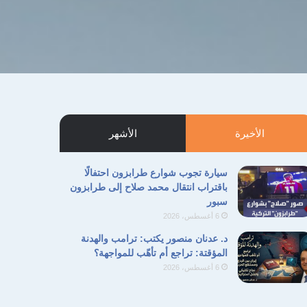
الأخيرة
الأشهر
سيارة تجوب شوارع طرابزون احتفالًا
باقتراب انتقال محمد صلاح إلى طرابزون
سبور
6 أغسطس، 2026
د. عدنان منصور يكتب: ترامب والهدنة
المؤقتة: تراجع أم تأهّب للمواجهة؟
6 أغسطس، 2026