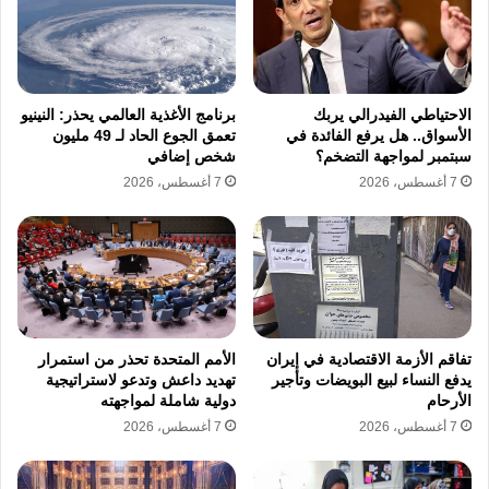
التنفيذ يوم الخميس، حيث فُرضت رسوم جمركية
على واردات تتراوح بين 10% و50% على العديد
من الاقتصادات الإقليمية.
الاحتياطي الفيدرالي يربك
برنامج الأغذية العالمي يحذر: النينيو
الأسواق.. هل يرفع الفائدة في
تعمق الجوع الحاد لـ 49 مليون
سبتمبر لمواجهة التضخم؟
شخص إضافي
انخفض مؤشر ASX 200 الأسترالي
بنسبة
7 أغسطس، 2026
7 أغسطس، 2026
0.1% مع بدء تطبيق تعريفة أساسية بـ10%.
هبط مؤشر كوسبي الكوري الجنوبي
بنسبة
0.3% تحت وطأة تعريفة 15%.
تراجعت مؤشرات هونغ كونغ
، حيث انخفض
تفاقم الأزمة الاقتصادية في إيران
الأمم المتحدة تحذر من استمرار
مؤشر هانغ سنغ بنسبة 0.6%، متأثرًا بهبوط
يدفع النساء لبيع البويضات وتأجير
تهديد داعش وتدعو لاستراتيجية
سهم
SMIC
بنسبة 5.2% بعد إعلان أرباح
الأرحام
دولية شاملة لمواجهته
7 أغسطس، 2026
7 أغسطس، 2026
مخيبة للآمال.