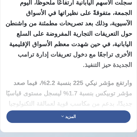
سجلت الأسهم اليابانية ارتفاعًا ملحوظًا، اليوم
الجمعة، متفوقةً على نظيراتها في الأسواق
الآسيوية، وذلك بعد
تصريحات مطمئنة من واشنطن
حول التعريفات التجارية المفروضة على السلع
اليابانية
، في حين شهدت معظم الأسواق الإقليمية
الأخرى تراجعًا مع دخول
تعريفات إدارة ترامب
الجديدة حيز التنفيذ
.
وارتفع مؤشر
نيكي 225
بنسبة
2.2%
، فيما صعد
مؤشر
توبيكس
بنسبة
1.7%
ليسجل مستوى قياسيًا
جديدًا، بدعم من مكاسب قوية لعمالقة التكنولوجيا
مثل
سوني
و
سوفتبانك
، إلى جانب صعود أسهم
المزيد
تويوتا موتور
بنسبة 3.8%.