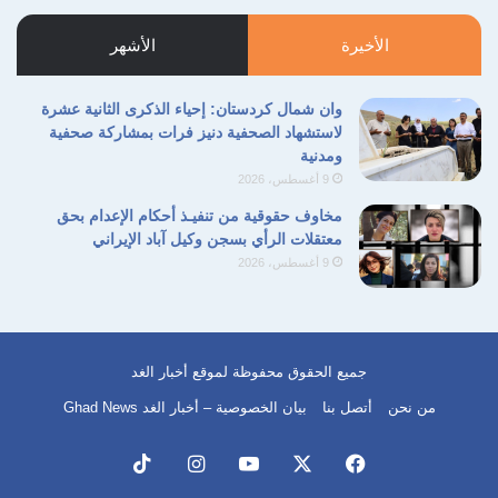
التالية
السابقة
الأخيرة
الأشهر
وان شمال كردستان: إحياء الذكرى الثانية عشرة
لاستشهاد الصحفية دنيز فرات بمشاركة صحفية
ومدنية
9 أغسطس، 2026
مخاوف حقوقية من تنفيـذ أحكام الإعدام بحق
معتقلات الرأي بسجن وكيل آباد الإيراني
9 أغسطس، 2026
جميع الحقوق محفوظة لموقع أخبار الغد
من نحن
أتصل بنا
بيان الخصوصية – أخبار الغد Ghad News
فيسبوك
‫X
‫YouTube
انستقرام
‫TikTok