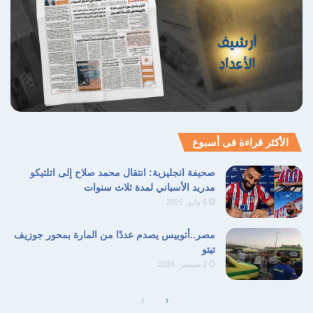
تراجع في سنغافورة أيضًا
كما تراجع مؤشر
ستريتس تايمز
في سنغافورة
بنسبة 0.4%، مع استمرار حالة الترقب بشأن تأثير
الرسوم الأميركية على التجارة الإقليمية.
الأكثر قراءة فى أسبوع
صحيفة انجليزية: انتقال محمد صلاح إلى اتلتيكو
مدريد الأسباني لمدة ثلاث سنوات
نسخ الرابط
6 مايو، 2026
مصر..أتوبيس يصدم عددًا من المارة بمحور جوزيف
تيتو
2 سبتمبر، 2024
الصفحة
الصفحة