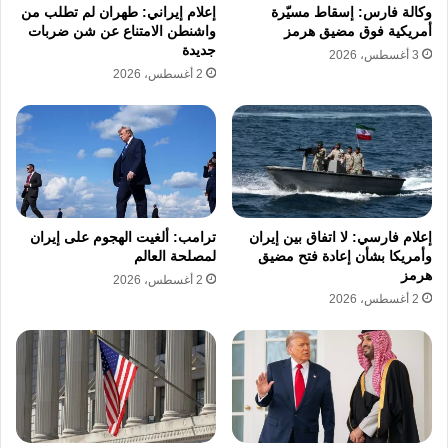
ومجالها الجوي
، مؤكدا أنه في حال ظهور أي خطر
وكالة فارس: إسقاط مسيّرة
إعلام إيراني: طهران لم تطلب من
أمريكية فوق مضيق هرمز
واشنطن الامتناع عن شن ضربات
يهدد أمن البلاد فإن السلطات ستتخذ جميع التدابير
جديدة
3 أغسطس، 2026
2 أغسطس، 2026
اللازمة بالتنسيق مع حلفائها.
وفي هذا السياق، أشار إلى حادثة
تحييد ذخيرة
باليستية أطلقت من إيران ورُصدت متجهة نحو
الأجواء التركية
، موضحًا أن أنقرة وجهت تحذيرات
إعلام فارسي: لا اتفاق بين إيران
ترامب: ألغيت الهجوم على إيران
واضحة لمنع تكرار مثل هذه الحوادث.
وأمريكا بشأن إعادة فتح مضيق
لمصلحة العالم
هرمز
2 أغسطس، 2026
وأضاف:
2 أغسطس، 2026
“أكدنا على أهمية تقدير صداقة تركيا ومعرفة
قيمتها، فبينما نواصل جهودنا من أجل السلام منذ
اليوم الأول، لا ينبغي لأحد أن يتبنى موقفًا خاطئًا
يضر بعلاقات الجوار والأخوة”.