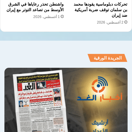
تحركات دبلوماسية يقودها محمد
واشنطن تحذر رعاياها في الشرق
بن سلمان توقف ضربة أمريكية
الأوسط من تصاعد التوتر مع إيران
اتصالات دولية لاحتواء التصعيد
ضد إيران
1 أغسطس، 2026
2 أغسطس، 2026
وكشف أردوغان أنه أجرى
اتصالات هاتفية مع عدد
من القادة
، بينهم رئيس وزراء ماليزيا أنور إبراهيم،
والرئيس الفرنسي إيمانويل ماكرون، والرئيس
الجريدة الورقية
الأذربيجاني إلهام علييف.
وأوضح أنه أعرب لنظيره الأذربيجاني عن
أسفه
وإدانته للهجوم الذي استهدف جمهورية نخجوان
ذاتية الحكم
.
وفي وقت سابق، أعلنت وزارة الخارجية
الأذربيجانية أن
طائرتين مسيّرتين انطلقتا من