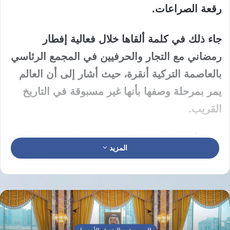
رقعة الصراعات.
جاء ذلك في كلمة ألقاها خلال
فعالية إفطار
رمضاني مع التجار والحرفيين
في المجمع الرئاسي
بالعاصمة التركية أنقرة، حيث أشار إلى أن العالم
يمر بمرحلة وصفها بأنها
غير مسبوقة في التاريخ
القريب
.
وقال أردوغان إن العالم يشهد يومًا بعد يوم
اندلاع
المزيد
حروب وصراعات ساخنة جديدة
، معربًا عن أسفه
لما اعتبره اكتفاء المجتمع الدولي، وخاصة العالم
الغربي،
بمراقبة ما يجري دون اتخاذ خطوات فعالة
لوقف النزاعات
.