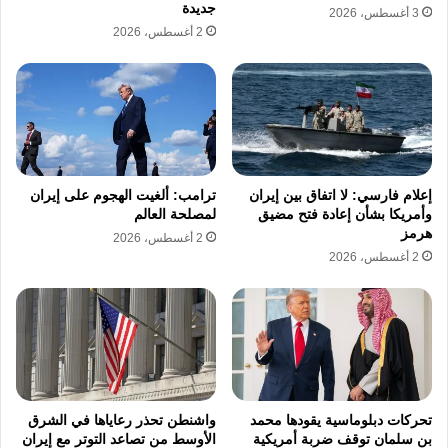
جديدة
باتجاه إسرائيل، أسفرت عن قتلى وجرحى، ضمن
3 أغسطس، 2026
2 أغسطس، 2026
ردها على هجمات إسرائيلية وأمريكية متواصلة
قتلت مئات الأشخاص، بينهم المرشد الأعلى علي
خامنئي.
إعلام فارسي: لا اتفاق بين إيران
ترامب: ألغيت الهجوم على إيران
نسخ الرابط
وأمريكا بشأن إعادة فتح مضيق
لمصلحة العالم
هرمز
2 أغسطس، 2026
2 أغسطس، 2026
تحركات دبلوماسية يقودها محمد
واشنطن تحذر رعاياها في الشرق
بن سلمان توقف ضربة أمريكية
الأوسط من تصاعد التوتر مع إيران