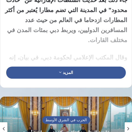
جاء ذلك بعد حديث السلطات الإماراتية عن “حادث
محدود” في المدينة التي تضم مطارا يُعتبر من أكثر
المطارات ازدحاما في العالم من حيث عدد
المسافرين الدوليين، ويربط دبي بمئات المدن في
مختلف القارات.
وقال المكتب الإعلامي لحكومة دبي، في بيان، إنه
“تم تعليق العمليات مؤقتا في مطار دبي الدولي
المزيد
(DXB)، حرصا على سلامة المسافرين والعاملين
وأطقم شركات الطيران، فيما يجري التعامل مع
الوضع وفق بروتوكولات السلامة المعتمدة”.
ولم تذكر السلطات الإماراتية تفاصيل إضافية بشأن
الحرب في الشرق الأوسط
طبيعة الحادث أو مدة تعليق العمليات.