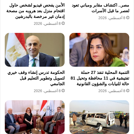
مصر.. اكتشاف مقابر ومباني تعود
الأمن يفحص فيديو لشخص حاول
تنامي الوعي الشعبي
بحقوق المصريين في
لعصر ما قبل الأسرات
اقتحام منزل بعد هروبه من مصحة
الاستقلال والسيادة.
إدمان غير مرخصة بالبدرشين
8 أغسطس، 2026
8 أغسطس، 2026
نشوء جمعيات وأحزاب سياسية
كانت تسعى
إلى تمثيل الإرادة الوطنية.
كما ساهمت شخصيات وطنية عديدة في تمهيد
الطريق لثورة 1919، من بينها مصطفى كامل
التنمية المحلية تنفذ 27 حملة
الحكومة تدرس إنشاء وقف خيري
ومحمد فريد، اللذان قادا الحركة الوطنية في بداية
تفتيشية في 11 محافظة وتحيل 81
لتمويل وتطوير التعليم قبل
حالة للنيابات والشؤون القانونية
الجامعي
القرن العشرين، وأسسا تقاليد النضال السياسي
8 أغسطس، 2026
8 أغسطس، 2026
ضد الاحتلال.
ثالثًا: الظروف التي سبقت ثورة 1919
اندلعت الثورة نتيجة مجموعة من العوامل