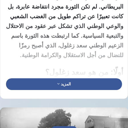
البريطاني. لم تكن الثورة مجرد انتفاضة عابرة، بل
كانت تعبيرًا عن تراكم طويل من الغضب الشعبي
والوعي الوطني الذي تشكل عبر عقود من الاحتلال
والتبعية السياسية. كما ارتبطت هذه الثورة باسم
الزعيم الوطني سعد زغلول، الذي أصبح رمزًا
للنضال من أجل الاستقلال والكرامة الوطنية.
أولًا: من هو سعد زغلول؟
المزيد
سعد زغلول هو أحد أبرز قادة الحركة الوطنية
المصرية في القرن العشرين. وُلد عام 1859 في
قرية إبيانة بمحافظة كفر الشيخ. تلقى تعليمه في
الأزهر الشريف، ثم التحق بمدرسة الحقوق، وعمل
لاحقًا في مجال القضاء والسياسة. عُرف بذكائه