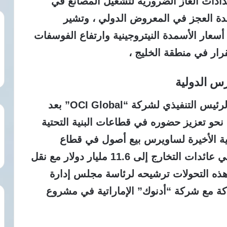
ادات الغاز الضرورية لتشغيل المصانع في
حدة العجز في المعروض الدولي ، وتشير
أسعار الأسمدة النيتروجينية وارتفاع الفوسفات
س الدولية
أعلن ناصف ساويرس تنحيه عن منصب الرئيس التنفيذي لشركة “OCI Global” بعد
و تعزيز حضوره في قطاعات البنية التحتية
ية الأخيرة لساويرس بيع أصول في قطاع
الميثانول بقيمة 2 مليار دولار ليصل إجمالي عائدات التخارج إلى 11.6 مليار دولار مع نقل
هذه التحولات ترشيحه لرئاسة مجلس إدارة
يق الشراكة مع شركة “أدنوك” الإماراتية في مشروع