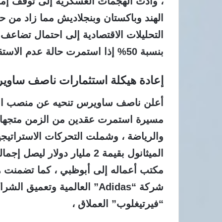
، وأدت الهجمات العسكرية إلى توقف إمد
الهند وباكستان وبنجلاديش مما زاد من 
التحليلات الاقتصادية إلى احتمال تضاعف 
بنسبة 50% إذا استمرت حالة عدم الاستقرار في منطقة الخليج ،
إعادة هيكلة استثمارات ناصف ساوير
مسيرة استمرت عقدين من الزمن متجها نح
والرياضة ، وشملت التحركات الاستراتيج
مكتب أعماله إلى أبوظبي ، كما تضمنت 
شركة “Adidas” العالمية وتعم
“فيرتيغلوب” العملاق ،