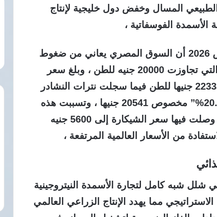
طبيعي المسال وخفض دول خليجية لإنتاج
 الأسمدة الفوسفاتية ،
تؤكد البيانات الرسمية الصادرة في مارس 2026 أن السوق المصري يعاني من ضغوط
تضخمية انعكست على أسعار البيع الحر التي تجاوزت 20000 جنيه للطن ، وبلغ سعر
نترات النشادر مخصوص “33.5%” نحو 22333 جنيها للطن فيما سجلت نترات النشادر
العادية 16550 جنيها وسلفات النشادر “20.6%” مخصوص 20541 جنيها ، وتسببت هذه
الفوارق السعرية في ظهور سوق سوداء وصلت فيها سعر الشيكارة إلى 5600 جنيه
ستفادة من الأسعار العالمية المرتفعة ،
ذائي
شلل شبه كامل لتجارة الأسمدة النيتروجينية
الاستراتيجي مما يهدد الإنتاج الزراعي العالمي