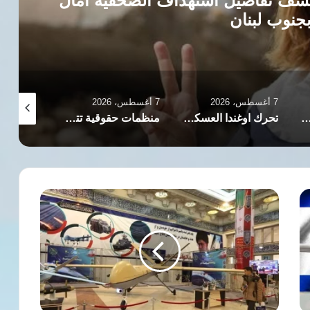
ف تفاصيل استهداف الصحفية آمال
جنوب لبنان
7 أغسطس، 2026
7 أغسطس، 2026
7 أغسطس، 2026
نساء الديمقراطيات تؤكد مواصلة مسيرتها النضالية لترسيخ المساواة وحماية المكتسبات
تحرك اوغندا العسكري في غزة يفتح ابوابا واسعة للتعاون الدولي الامني
منظمات حقوقية تتهم إسرائيل بأسستهداف صحفيتين في لبنان وتأخير إنقاذهما عمدا
تطورات
عسكرية
إيرانية
لافتة
في
المنطقة
باستخدام
تقنية