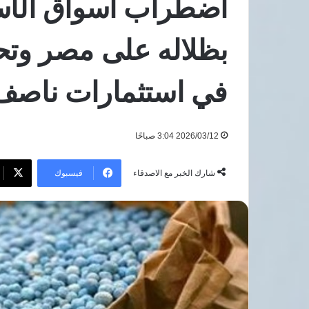
اضطراب أسواق الأسم
باقتراب
6 أغسطس، 2026
انتقال
سيارة تجوب شوارع طرابزون احتفالًا
محمد
بظلاله على مصر وتح
باقتراب انتقال محمد صلاح إلى
صلاح
طرابزون سبور
إلى
في استثمارات ناص
طرابزون
سبور
2026/03/12 3:04 صباحًا
فيسبوك
شارك الخبر مع الاصدقاء