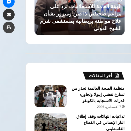
ويشكل
لاستعلامات ترد على
مشاركة 
مجلس
 ذا صن وميرور بشأن
6 أغسطس، 2026
إدارة
ريطانية بمستشفى شرم
السيد البدوي يعين مديرًا تنفيذيًا 
طب
منصة
مجلس إدارة منصة الوفد الرقمية
الوفد
الرقمية
أخر المقالات
منظمة الصحة العالمية تحذر من
تسارع تفشي إيبولا وتجاوزه
قدرات الاستجابة بالكونغو
7 أغسطس، 2026
تداعيات انتهاكات وقف إطلاق
النار الإنساني في القطاع
الفلسطيني