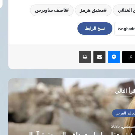
 الغذائي
مضيق هرمز
ناصف ساويرس
نسخ الرابط
ماسنجر
مشاركة عبر البريد
طباعة
‫X
رأ التالي
عالم العربي