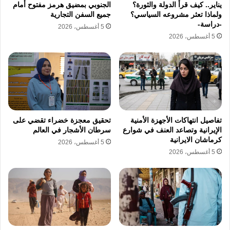
يناير.. كيف قرأ الدولة والثورة؟
الجنوبي بمضيق هرمز مفتوح أمام
المنفذة خلال 12 يوما إلى نحو 291 عملية
ولماذا تعثر مشروعه السياسي؟
جميع السفن التجارية
-دراسة-
عسكرية، وأسفرت هذه الهجمات الموثقة عن
5 أغسطس، 2026
5 أغسطس، 2026
مقتل 13 أمريكيا وإصابة العشرات بجروح متفاوتة
الخطورة، في ظل عجز واضح لأنظمة الدفاع
الجوي عن التصدي لهذا الكم الكبير من المسيرات
الانتحارية والصواريخ الموجهة،
تفاصيل انتهاكات الأجهزة الأمنية
تحقيق معجزة خضراء تقضي على
ترصد التقارير الميدانية فشل منظومات الدفاع
الإيرانية وتصاعد العنف في شوارع
سرطان الأشجار في العالم
كرماشان الايرانية
5 أغسطس، 2026
الجوي الصهيونية في اعتراض عدد كبير من
5 أغسطس، 2026
الصواريخ التي سقطت مباشرة في قلب تل أبيب،
حيث دوت صفارات الإنذار في مناطق جنوب حيفا
وشمال تل أبيب مع تفعيل إجراءات الطوارئ
القصوى في كافة الملاجئ، وأقرت هيئة الإسعاف