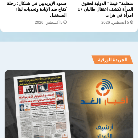
بتعاملها مع أعداد من المصابين نتيجة الرشقات
منظمة” فيمنا” الدولية لحقوق
صمود الإيزيديين في شنكال: رحلة
المرأة تكشف اعتقال طالبان 17
كفاح ضد الإبادة وتحديات لبناء
الصاروخية وحالات التدافع الكبيرة، بينما وثقت
امرأة في هرات
المستقبل
المشاهد المصورة وصول الصواريخ الإيرانية إلى
5 أغسطس، 2026
5 أغسطس، 2026
أهدافها بدقة عالية، مما يكشف عن ثغرات واسعة
في جدار الحماية الجوي الذي تعتمد عليه القوات
الصهيونية في حماية منشآتها،
الجريدة الورقية
الحرس الثوري
القواعد الأمريكية
المقاومة العراقية
الموجة الصاروخية
تل أبيب
نسخ الرابط