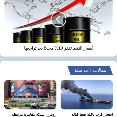
النفط
تقفز
10%
مجددًا
بعد
تراجعها
أسعار النفط تقفز 10% مجددًا بعد تراجعها
مقالات ذات صلة
انفجار قرب ناقلة نفط قبالة
رويترز: شبكة مقامرة مرتبطة