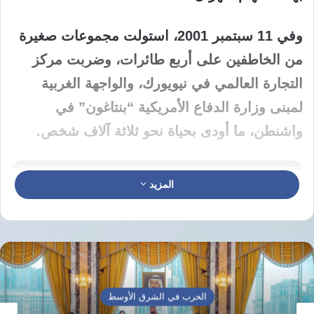
وفي 11 سبتمبر 2001، استولت مجموعات صغيرة
من الخاطفين على أربع طائرات، وضربت مركز
التجارة العالمي في نيويورك، والواجهة الغربية
لمبنى وزارة الدفاع الأمريكية “بنتاغون” في
واشنطن، ما أودى بحياة نحو ثلاثة آلاف شخص.
المزيد
لقد تردّد أن ما تبقّى من شبكة إبستين
يعمل على إعداد مؤامرةٍ تهدف إلى
افتعال حادثةٍ على غرار هجمات
الحرب في الشرق الأوسط
الحادي عشر من سبتمبر، تمهيداً لاتهام