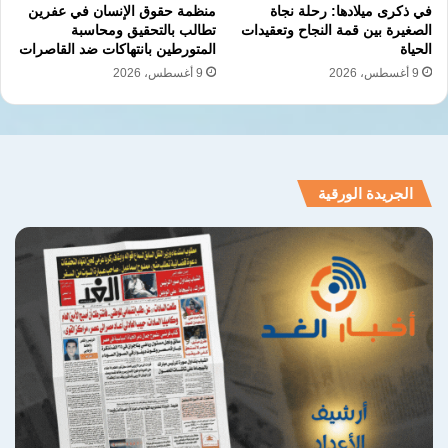
وتيرة العودة القسرية والفرار من تداعيات التصعيد
في ذكرى ميلادها: رحلة نجاة
منظمة حقوق الإنسان في عفرين
الصغيرة بين قمة النجاح وتعقيدات
تطالب بالتحقيق ومحاسبة
العسكري الذي لا يفرق بين مدني أو لاجئ وسط
الحياة
المتورطين بانتهاكات ضد القاصرات
غياب الحلول الدولية الحاسمة،
9 أغسطس، 2026
9 أغسطس، 2026
الأوضاع الإنسانية
الحدود السورية اللبنانية
اللاجئين السوريين
النزوح العكسي
الجريدة الورقية
معبر المصنع
نسخ الرابط