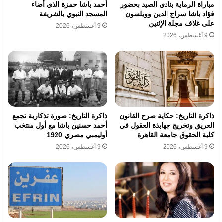
مباراة الرماية بنادي الصيد بحضور
أحمد باشا حمزة الذي أضاء
إلى محافظة حمص أو منطقة تلكلخ لأسباب تتعلق
فؤاد باشا سراج الدين وويلسون
المسجد النبوي بالشريفة
على غلاف مجلة الإثنين
بتعقيدات أوراق الإقامة والعمل الرسمية في ظل
9 أغسطس، 2026
9 أغسطس، 2026
غياب الاستقرار السياسي والأمني الذي يهدد
استمرارية بقائهم في الأراضي اللبنانية،
تشير التقارير الإحصائية إلى أن حجم العودة خلال
العام الماضي تجاوز نصف مليون شخص وفق
ذاكرة التاريخ: حكاية صرح القانون
ذاكرة التاريخ: صورة تذكارية تجمع
بيانات وزارة الشؤون الاجتماعية اللبنانية، وتوضح
العريق وتخريج جهابذة العقول في
أحمد حسنين باشا مع أول منتخب
كلية الحقوق جامعة القاهرة
أوليمبي مصري 1920
تقديرات المفوضية السامية للأمم المتحدة لشؤون
9 أغسطس، 2026
9 أغسطس، 2026
اللاجئين أن أعداد المسجلين رسميا لديها تتراوح
بين 716 ألفا و825 ألف لاجئ سوري، وتعكس هذه
الأرقام الضخمة حجم الضغط الديموغرافي
والسياسي الواقع على المناطق الحدودية مع تزايد