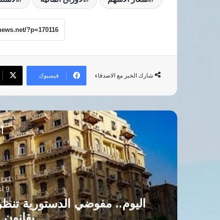
فيسبوك
شارك الخبر مع الاصدقاء
أق
9 أغسطس، 2026
رع
اليوم.. مفوضي الدستورية تنظ
بقانون ا