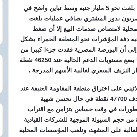
تستمر التداولات في تسجيل قيم مرتفعة بلغت نحو 5 مليار جنيه وسط تباين واضح في
صريون بدور المشتري بصافي عمليات بلغت
 المحلية لامتصاص صدمات البيع إلا أن ضغط
يه دفة المؤشرات نحو المنطقة الحمراء بشكل
إلى أن البورصة المصرية فقدت جزءا كبيرا من
توازنها الفني خلال الساعات الماضية مما يضع مستويات الدعم الحالية عند 46250 نقطة
 النزيف السعري لغالبية الأسهم المدرجة ،
اثيني على اختراق منطقة المقاومة العنيفة عند
47500 نقطة للعودة مجددا لاختبار مستهدف 47700 نقطة في حال تحسن شهية
التطورات في وقت حساس يتزامن مع اقتراب
من حجم السيولة الموجهة للشركات القيادية
غالبة على المشهد، وتلعب المؤسسات المحلية