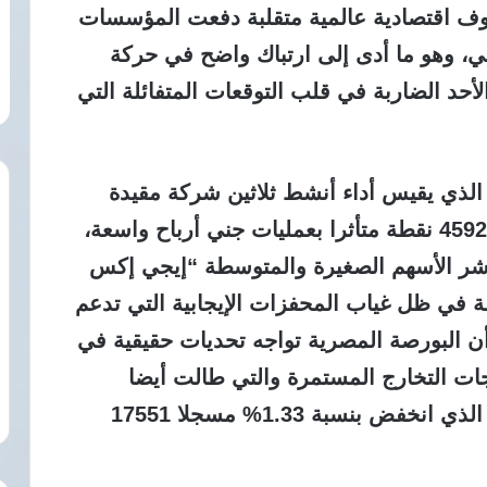
وف اقتصادية عالمية متقلبة دفعت المؤسسات
ي، وهو ما أدى إلى ارتباك واضح في حركة
أحد الضاربة في قلب التوقعات المتفائلة التي
ط المؤشر الرئيسي “إيجي أكس 30” الذي يقيس أداء أنشط ثلاثين شركة مقيدة
بنسبة بلغت 1.86% ليغلق عند مستوى 45926 نقطة متأثرا بعمليات جني أرباح واسعة،
ؤشر الأسهم الصغيرة والمتوسطة “إيجي إكس
بة 1.26% ليصل إلى 12543 نقطة في ظل غياب المحفزات الإيجابية التي تدعم
أن البورصة المصرية تواجه تحديات حقيقية في
جات التخارج المستمرة والتي طالت أيضا
المؤشر الأوسع نطاقا “إيجي إكس 100” الذي انخفض بنسبة 1.33% مسجلا 17551