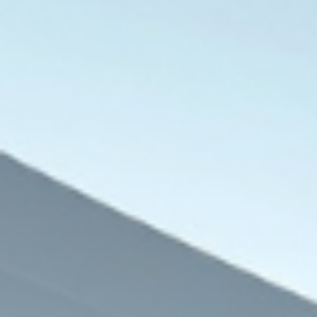
9 أغسطس، 2026
9 أغسطس، 2026
المرصد التونسي لحقوق الإنسان: عوائق إدارية تحرم الأطفال المهاجرين من مقاعد الدراسة
جمعية أطباء لحقوق الإنسان تكشف انتهاكات مروعة تعرض لها الطبيب حسام أبو صفية
منظمة “حونينو” القانونية الإسرائيلية تكشف شبكة الدعم المالي للمستوطنين في الضفة الغربية