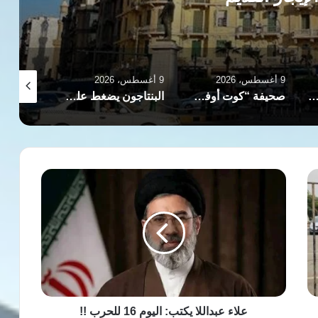
9 أغسطس، 2026
9 أغسطس، 2026
9 أغسطس، 2026
وت أحرونوت” الإسرائيلية: نتنياهو يهمش كاتس ويستحوذ على سلطة القرار الأمني
صحيفة “كوت أوفسايد” البريطانية تكشف كواليس صراع نيوكاسل وتوتنهام لضم الجوهرة عمر مرموش
البنتاجون يضغط على شركات الدفاع لرفع وتيرة تسليم الأسلحة والذخائر
علاء
عبداللا
يكتب:
اليوم
16
للحرب
!!
علاء عبداللا يكتب: اليوم 16 للحرب !!