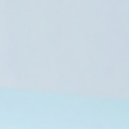
أخبار العالم
9 أغسطس، 2026
صحيفة “يديعوت أحرونوت” الإسرائيلية:
ويستحوذ على سلطة القرار