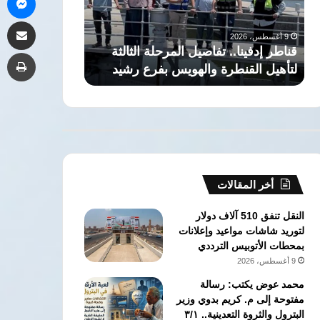
لتأهيل
تطالب
9 أغسطس، 2026
مشاركة 
القنطرة
بعدم
اليوم.. مفوضي 
9 أغسطس، 2026
والهويس
دستورية
قناطر إدفينا.. تفاصيل المرحلة الثالثة
تطالب بعدم دست
طب
بفرع
مادتين
لتأهيل القنطرة والهويس بفرع رشيد
الإيجار القديم
رشيد
بقانون
الإيجار
القديم
أخر المقالات
النقل تنفق 510 آلاف دولار
لتوريد شاشات مواعيد وإعلانات
بمحطات الأتوبيس الترددي
9 أغسطس، 2026
محمد عوض يكتب: رسالة
مفتوحة إلى م. كريم بدوي وزير
البترول والثروة التعدينية.. ٣/١