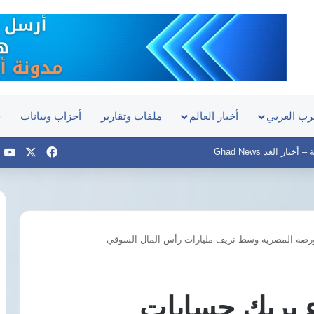
رب العربي
أخبار العالم
ملفات وتقارير
أحزاب وبيانات
ح
‫X
فيسبوك
e
بار الغد Ghad News
بورصة المصرية وسط نزيف مليارات رأس المال السوقي
النقل
تنفق
510
آلاف
ء يربك حسابات
دولار