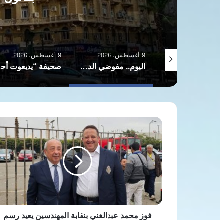
9 أغسطس، 2026
9 أغسطس، 2026
قناطر إدفينا.. تفاصيل المرحلة الثالثة لتأهيل القنطرة والهويس بفرع رشيد
اليوم.. مفوضي الدستورية تنظر دعوى تطالب بعدم دستورية مادتين بقانون الإيجار القديم
صحيفة “يديع
فوز
محمد
عبدالغني
بنقابة
المهندسين
يعيد
رسم
خريطة
النفوذ
النقابي
فوز محمد عبدالغني بنقابة المهندسين يعيد رسم