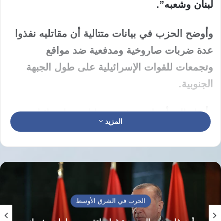
لبنان وشعبه”.
وأوضح الحزب في بيانات متتالية أن مقاتليه نفذوا
عدة ضربات صاروخية ومدفعية ضد مواقع
وتجمعات للقوات الإسرائيلية على طول الجبهة
الجنوبية.
وأشار إلى أنه استهدف
تجمعا لجنود إسرائيليين
المزيد
في موقع هضبة العجل شمال مستوطنة كفاريوفال
بصليات صاروخية مرتين متتاليتين.
كما أعلن استهداف
تجمع آخر للجنود الإسرائيليين
عند بوابة هونين
المقابلة لبلدة مركبا الحدودية في
الحرب في الشرق الأوسط
جنوب لبنان.