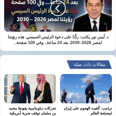
الجبهة الجنوبية.
يكتب:
ردُّنا
على
دعوة
الرئيس
نسخ الرابط
السيسي.
هذه
د. أيمن نور يكتب: ردُّنا على دعوة الرئيس السيسي. هذه رؤيتنا
رؤيتنا
لمصر 2026–2030. بعد 24 ساعة.. وفي 100 صفحة..
لمصر
2026–
2030.
بعد
مقالات ذات صلة
24
ساعة..
وفي
100
صفحة..
ترامب: ألغيت الهجوم على إيران
تحركات دبلوماسية يقودها محمد
لمصلحة العالم
بن سلمان توقف ضربة أمريكية