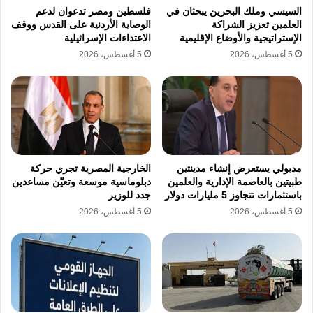
السيسي وملك البحرين يبحثان في
فلسطين ومصر تدعوان لدعم
العلمين تعزيز الشراكة
الوصاية الأردنية على القدس ووقف
استوجبت الضرورة الوطنية تشكيل لجنة عليا
الإستراتيجية والأوضاع الإقليمية
الاعتداءات الإسرائيلية
5 أغسطس، 2026
5 أغسطس، 2026
محايدة تضم في عضويتها عناصر من الرقابة
الادارية والجهاز المركزي للمحاسبات ووزارة
الاسكان لفحص كافة اوامر الاسناد المباشر التي
صدرت لصالح “ط. ب.” واثبات حجم التربح
واستغلال النفوذ الذي مارسه هذا الرباعي وتحديد
مدبولي يستعرض إنشاء مدينتين
الخارجية المصرية تجري حركة
قيمة الاموال التي تم الاستيلاء عليها تحت بند
طبيتين بالعاصمة الإدارية والعلمين
دبلوماسية موسعة وتعيّن مساعدين
باستثمارات تتجاوز 5 مليارات دولار
جدد للوزير
ترميمات وهمية لقصور الثقافة.
5 أغسطس، 2026
5 أغسطس، 2026
أخطبوط قصور الثقافة.. أمين شرطة
مفصول يقود الصفقات ومطالب
لوزيرة الثقافة