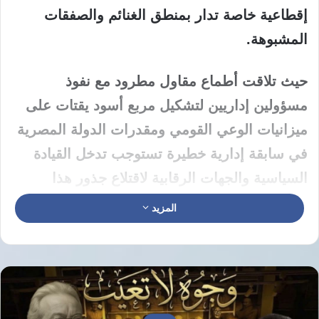
إقطاعية خاصة تدار بمنطق الغنائم والصفقات
المشبوهة.
حيث تلاقت أطماع مقاول مطرود مع نفوذ
مسؤولين إداريين لتشكيل مربع أسود يقتات على
ميزانيات الوعي القومي ومقدرات الدولة المصرية
في سابقة إدارية خطيرة تستوجب تدخل القيادة
السياسية والجهات الرقابية لاقتلاع جذور هذا
التنظيم الذي استباح المال العام وأهدر كرامة
المزيد
المؤسسة الثقافية العريقة تحت ستار وهمي من
التطوير والترميم الزائف.
نار الفساد تحرق حصون التنوير