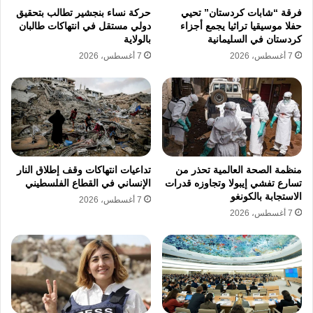
فرقة “شابات كردستان” تحيي
حركة نساء بنجشير تطالب بتحقيق
في ظل استمرار التهديدات التي تطال المنشآت
حفلا موسيقيا تراثيا يجمع أجزاء
دولي مستقل في انتهاكات طالبان
كردستان في السليمانية
بالولاية
الحيوية، وقد انتقد أحمد بكير التوجه الذي يسخر
7 أغسطس، 2026
7 أغسطس، 2026
من فكرة قوة عربية مشتركة معتبرا إياها وهما
قديمًا، مشددا على أن الأمن الإقليمي لا يبنى
بالقدرات المالية وحدها بل بالعمق الاستراتيجي
والتحالفات العسكرية المستقرة، ويرتبط هذا التوتر
برغبة بعض النخب في الإبقاء على موازين القوى
منظمة الصحة العالمية تحذر من
تداعيات انتهاكات وقف إطلاق النار
تسارع تفشي إيبولا وتجاوزه قدرات
الإنساني في القطاع الفلسطيني
الحالية دون الانخراط في التزامات دفاعية جماعية
الاستجابة بالكونغو
7 أغسطس، 2026
قد تفرضها أي قوة عربية مشتركة،
7 أغسطس، 2026
توضح المواقف المعلنة لكل من أحمد فراج ياسين
وأحمد بكير أن هناك استياء عاما من تجاوز الأعراف
الدبلوماسية في مخاطبة الدول الشريكة، خاصة