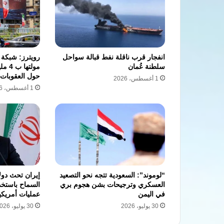
انفجار قرب ناقلة نفط قبالة سواحل
رويترز: شبكة 
سلطنة عُمان
مولته
حول العقوبات
1 أغسطس، 2026
1 أغسطس، 2026
“لوموند”: السعودية تتجه نحو التصعيد
إيران تحث دول
العسكري وترجيحات بشن هجوم بري
السماح باستخ
في اليمن
عمليات أمريكي
30 يوليو، 2026
30 يوليو، 2026