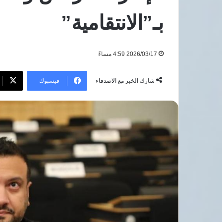
6 أغسطس، 2026
مزاعم
الهيئة العامة للاست
بـ”الانتقامية”
صحيفتي
مزاعم صحيفتي ذا 
ذا
علاج مواطنة بريط
صن
الشيخ الدولي
وميرور
2026/03/17 4:59 مساءً
بشأن
علاج
مواطنة
فيسبوك
شارك الخبر مع الاصدقاء
بريطانية
بمستشفى
شرم
الشيخ
الدولي