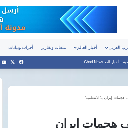
رب العربي
أخبار العالم
ملفات وتقارير
أحزاب وبيانات
ح
‫X
فيسبوك
e
أخبار الغد Ghad News
جمات إيران بـ”الانتقامية”
موعد
مباراة
مصر
 هجمات إيران
وإسبانيا
في