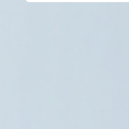
الحرب في الشرق الأوسط
5 أغسطس، 2026
القيادة المركزية الأمريكية: المسار الجنوب
جميع السفن التجاري
3 أغسطس، 2026
2 أغسطس، 2026
توافق مصري سعودي على ضرورة الوقف الفوري للتصعيد في المنطقة
وكالة فارس: إسقاط مسيّرة أمريكية فوق مضيق هرمز
إعلام إيراني: طهران لم تطلب من واشنطن الامتناع عن شن ضربات جديدة