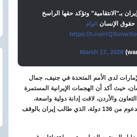
 بـ"الانتقامية" وتؤكد حقها الراسخ
حقوق الإنسان
#وام
https://t.co/rrQSunwX
March 17, 2026
لإمارات لدى الأمم المتحدة في جنيف، جمال
، حيث أكد أن الهجمات الإيرانية المستمرة
 التعاون والأردن، لاقت إدانة دولية واسعة،
تُوجت بقرار مجلس الأمن رقم 2817 المدعوم من 136 دولة، الذي طالب إيران بالوقف