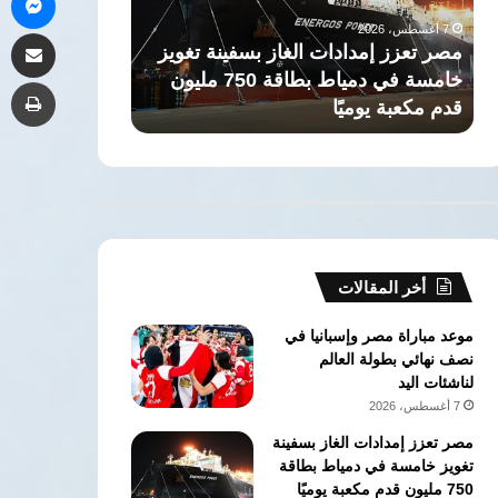
تغويز
لوقف
7 أغسطس، 2026
7 أغسطس، 2026
مشاركة 
خامسة
الانتهاكات
مصر تعزز إمدادات الغاز بسفينة تغويز
8 دول عربية و
في
الإسرائيلية
خامسة في دمياط بطاقة 750 مليون
الانتهاكات الإسر
طب
دمياط
وإقامة
قدم مكعبة يوميًا
فلسطينية
بطاقة
دولة
750
فلسطينية
مليون
قدم
مكعبة
يوميًا
أخر المقالات
موعد مباراة مصر وإسبانيا في
نصف نهائي بطولة العالم
لناشئات اليد
7 أغسطس، 2026
مصر تعزز إمدادات الغاز بسفينة
تغويز خامسة في دمياط بطاقة
750 مليون قدم مكعبة يوميًا