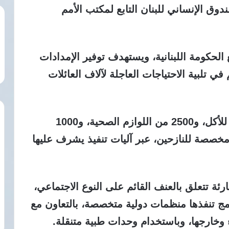
وق الإنساني للبنان التابع لمكتب الأمم
الحكومة اللبنانية، ويستهدف توفير الإمدادات
في تلبية الاحتياجات العاجلة لآلاف العائلات
ويشمل التمويل توزيع 1000 وجبة جاهزة للأكل، و2500 من اللوازم الصحية، و1000
ى 2500 قسيمة وقود مخصصة للنازحين، عبر آليات تنفيذ يشرف عليها
 تتعلق بالعنف القائم على النوع الاجتماعي،
امج تنفذها منظمات دولية متخصصة، بالتعاون مع
 وخارجها، وباستخدام وحدات طبية متنقلة.