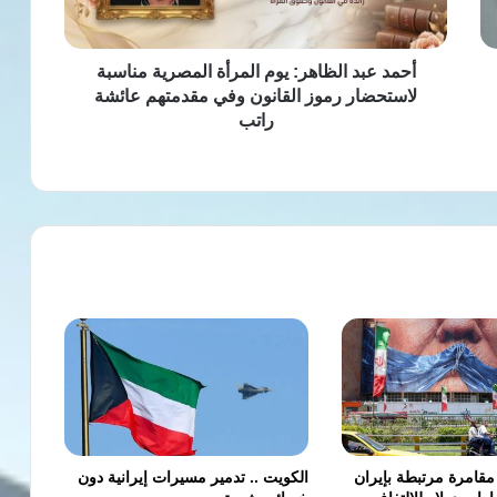
لاستحضار
رموز
القانون
أحمد عبد الظاهر: يوم المرأة المصرية مناسبة
وفي
لاستحضار رموز القانون وفي مقدمتهم عائشة
مقدمتهم
راتب
عائشة
راتب
مقامرة مرتبطة بإيران
الكويت .. تدمير مسيرات إيرانية دون