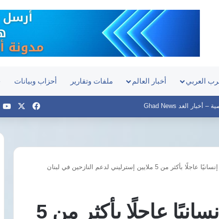
رب العربي
أخبار العالم
ملفات وتقارير
أحزاب وبيانات
ح
‫X
فيسبوك
e
أخبار الغد Ghad News
ثر من 5 ملايين إسترليني لدعم النازحين في لبنان
هيومن
رايتس
ووتش
بريطانيا تعلن تمويلًا إنسانيًا عاجلًا بأكثر من 5
ترصد
تدهور