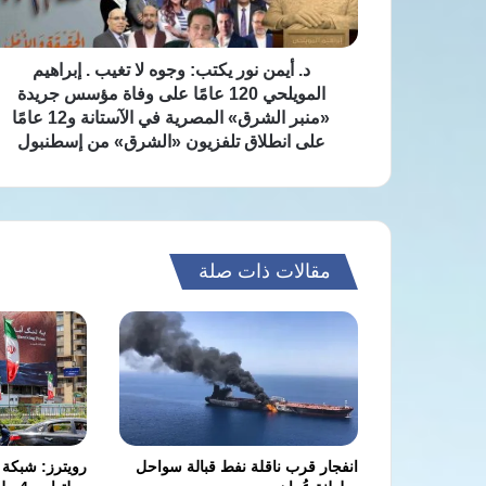
.
إبراهيم
المويلحي
د. أيمن نور يكتب: وجوه لا تغيب . إبراهيم
120
المويلحي 120 عامًا على وفاة مؤسس جريدة
عامًا
«منبر الشرق» المصرية في الآستانة و12 عامًا
على
على انطلاق تلفزيون «الشرق» من إسطنبول
وفاة
مؤسس
جريدة
«منبر
الشرق»
مقالات ذات صلة
المصرية
في
الآستانة
و12
عامًا
على
انطلاق
تلفزيون
«الشرق»
انفجار قرب ناقلة نفط قبالة سواحل
رويترز: شبكة 
من