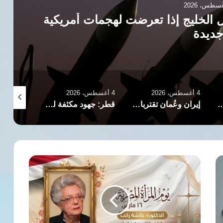
ل الخليج إذا تعرضت لهجمات أمريكية
ديدة
4 أغسطس، 2026
4 أغسطس، 2026
3 أغسطس، 2026
 المسار الجنوبي بمضيق هرمز مفتوح أمام جميع السفن التجارية
إيران وعُمان تقتربان من اتفاق “رسوم عبور هرمز”
قطر: جهود مكثفة لخفض التصعيد وإعادة فتح مضيق هرمز
أحمد
عبد
الظاهر:
يوم
المرأة
المصرية
مناسبة