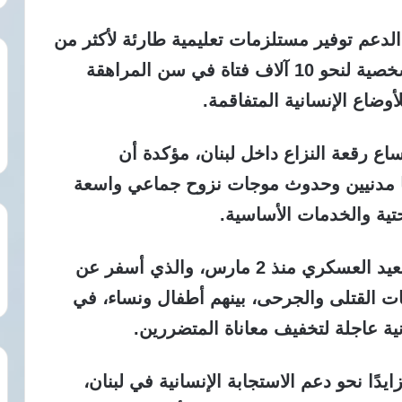
لدعم توفير مستلزمات تعليمية طارئة لأكثر من
120 ألف طفل، إضافة إلى مستلزمات شخصية لنحو 10 آلاف فتاة في سن المراهقة
أوضاع الإنسانية المتفاقمة.
ع رقعة النزاع داخل لبنان، مؤكدة أن
ا مدنيين وحدوث موجات نزوح جماعي واسعة
حتية والخدمات الأساسية.
ويأتي هذا التمويل في ظل استمرار التصعيد العسكري منذ 2 مارس، والذي أسفر عن
القتلى والجرحى، بينهم أطفال ونساء، في
ية عاجلة لتخفيف معاناة المتضررين.
ايدًا نحو دعم الاستجابة الإنسانية في لبنان،