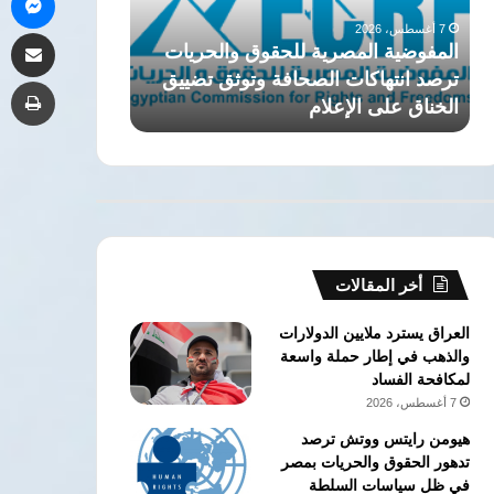
انتهاكات
الجيزة..
7 أغسطس، 2026
7 أغسطس، 2026
مشاركة 
الصحافة
تفاصيل
المفوضية المصرية للحقوق والحريات
اختلاس أموال ا
وتوثق
قضية
ترصد انتهاكات الصحافة وتوثق تضييق
بمستشفى الجيز
طب
تضييق
فساد
الخناق على الإعلام
كبرى
الخناق
كبرى
على
الإعلام
أخر المقالات
العراق يسترد ملايين الدولارات
والذهب في إطار حملة واسعة
لمكافحة الفساد
7 أغسطس، 2026
هيومن رايتس ووتش ترصد
تدهور الحقوق والحريات بمصر
في ظل سياسات السلطة