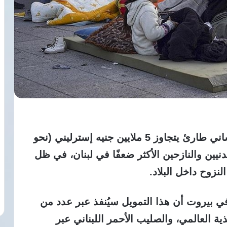
أعلنت المملكة المتحدة تقديم تمويل إنساني طارئ يتجاوز 5 ملايين جنيه إسترليني (نحو
آلاف المدنيين والنازحين الأكثر ضعفًا في لبنان، في ظل
نزوح داخل البلاد.
في بيروت أن هذا التمويل سيُنفذ عبر عدد من
ذية العالمي، والصليب الأحمر اللبناني عبر