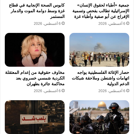
حصصهم بما يسمى “نقاط الخبز” للحصول على
جمعية «أطباء لحقوق الإنسان»
كابوس الصحة الإنجابية في قطاع
الإسرائيلية تطالب بفحص وتسمية
غزة وسط دوامة الموت والدمار
سلع تموينية بديلة، ويؤدي هذا السلوك إلى تحول
الإفراج عن أبو صفية وأطباء غزة
المستمر
6 أغسطس، 2026
6 أغسطس، 2026
شريحة واسعة نحو شراء الخبز السياحي بأسعار
السوق الحرة مما يجعل تكلفة المعيشة مرتبطة
بشكل مباشر بأسعار الوقود العالمية والمحلية،
ويؤكد مراقبون أن هيكلة منظومة الدعم الغذائي
تواجه تحديات كبيرة في ظل وصول الدعم لأكثر
حصار الإغاثة الفلسطينية يواجه
مخاوف حقوقية من إعدام المعتقلة
من 70 بالمئة من السكان مع وجود ثغرات تسمح
اتهامات واشنطن وملاحقة شبكات
الكردية شمسي خسروي بعد
الدعم الدولية
محاكمة جائرة بطهران
بتسرب الدقيق المدعم للسوق السوداء نتيجة
6 أغسطس، 2026
6 أغسطس، 2026
ضعف الرقابة الإدارية على بعض المنافذ،
تحليل سياسات الأجور وتراجع القوى الشرائية
تعتزم الجهات الرسمية رفع الحد الأدنى للأجور