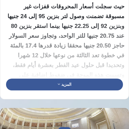
حيث سجلت أسعار المحروقات قفزات غير
مسبوقة تضمنت وصول لتر بنزين 95 إلى 24 جنيها
وبنزين 92 إلى 22.25 جنيها بينما استقر بنزين 80
عند 20.75 جنيها للتر الواحد، وتجاوز سعر السولار
حاجز 20.50 جنيها محققا زيادة قدرها 17.4 بالمئة
في خطوة تعد الثالثة من نوعها خلال 12 شهرا
وتحديدا قبل حلول عيد الفطر بعشرة أيام فقط،
وتسببت هذه الموجة في ضغوط إضافية على
تكاليف النقل والإنتاج العام،
المزيد
تشير البيانات الرسمية إلى أن رفع أسعار الوقود
لم يتوقف عند حدود مشتقات البترول السائلة بل
امتد ليشمل غاز السيارات الذي قفز إلى 13 جنيها