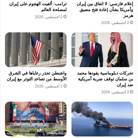
إعلام فارسي: لا اتفاق بين إيران
ترامب: ألغيت الهجوم على إيران
وأمريكا بشأن إعادة فتح مضيق
لمصلحة العالم
واصلت المدفعية الإسرائيلية قصفها المكثف،
هرمز
2 أغسطس، 2026
2 أغسطس، 2026
مستهدفة أطراف بلدة شبعا، إلى جانب محلة
الحمى قرب بلدة راشيا الفخار، ما يعكس اتساع
نطاق العمليات البرية والنارية في المنطقة
الحدودية.
تحركات دبلوماسية يقودها محمد
واشنطن تحذر رعاياها في الشرق
وفي إطار التصعيد، أعلن الجيش الإسرائيلي
بن سلمان توقف ضربة أمريكية
الأوسط من تصاعد التوتر مع إيران
انضمام الفرقة العسكرية 36 إلى العمليات الجارية،
ضد إيران
1 أغسطس، 2026
2 أغسطس، 2026
في خطوة تشير إلى نية توسيع نطاق التوغل البري
داخل الأراضي اللبنانية.
توسع العمليات منذ بداية مارس