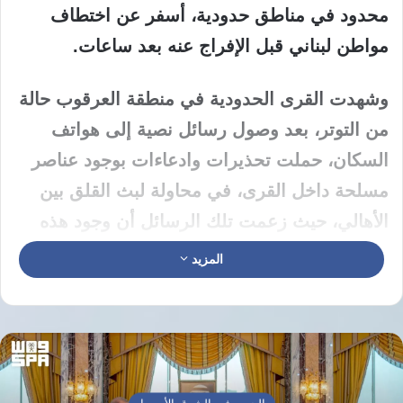
محدود في مناطق حدودية، أسفر عن اختطاف
مواطن لبناني قبل الإفراج عنه بعد ساعات.
وشهدت القرى الحدودية في منطقة العرقوب حالة
من التوتر، بعد وصول رسائل نصية إلى هواتف
السكان، حملت تحذيرات وادعاءات بوجود عناصر
مسلحة داخل القرى، في محاولة لبث القلق بين
الأهالي، حيث زعمت تلك الرسائل أن وجود هذه
العناصر قد يعرض المدنيين للخطر، ودعت إلى
المزيد
إبعادهم.
توغل بري واختطاف مواطن لبناني
في تطور ميداني لافت، توغلت قوة إسرائيلية فجرًا