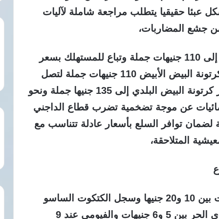
كل عبئا حقيقيا يتطلب مراجعة شاملة لآليات
من جشع المضاربات،
سجلت كرتونة البيض الأحمر قفزة لتصل إلى 110 جنيهات جملة وتباع للمستهلك بسعر
140 جنيها بدلا من 120 جنيها، وبلغ سعر كرتونة البيض الأبيض 110 جنيهات جملة لتصل
للمواطن بنحو 130 جنيها، فيما وصل سعر كرتونة البيض البلدي إلى 135 جنيها جملة ونحو
حصائيات عن موجة تضخمية تضرب قطاع الداجني
لضمان توافر السلع بأسعار عادلة تتناسب مع
يشية المتلاحقة،
ع
تراوح سعر الكتكوت الأبيض في الشركات بين 10 و20 جنيها وسجل الكتكوت الساسو
نحو 8 جنيهات، بينما استقر الكتكوت البلدي الحر بين 5 و6 جنيهات والفيومي عند 9