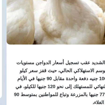
ك الشديد عقب تسجيل أسعار الدواجن مستويات
وسم الاستهلاكي الحالي، حيث قفز سعر كيلو
الفراخ البيضاء داخل المزارع ليصل إلى 100 جنيه دفعة واحدة مقابل 90 جنيها في الأيام
الماضية، وهو ما أدى لوصول سعر البيع النهائي للمستهلك إلى نحو 120 جنيها للكيلو، في
حين تحركت أسعار أمهات الدواجن لتبلغ 77 جنيها بالمزرعة وتباع للمواطنين بمتوسط 90
غلاء،