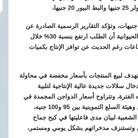
نيها،
ينما سجل السمان عمر أسبوعين نحو 8 جنيهات، وتؤكد التقارير الرسمية الصادرة عن
طارق سليمان رئيس قطاع تنمية الثروة الحيوانية أن الطلب ارتفع بنسبة 30% خلال
اعات رغم الحديث عن توافر الإنتاج بكميات
ابت ومتحرك تهدف لبيع المنتجات بأسعار مخفضة في محاولة
ل سلالات جديدة عالية الإنتاجية لتلبية
ه الفترة، وتتراوح أسعار الدواجن المجمدة في
المنافذ الاستهلاكية التابعة لوزارة التموين وهيئة السلع التموينية بين 95 و100 جنيه،
لشعبية لبيان مدى فاعليتها في كبح جماح
يين وتستنزف مدخراتهم بشكل يومي ومستمر،