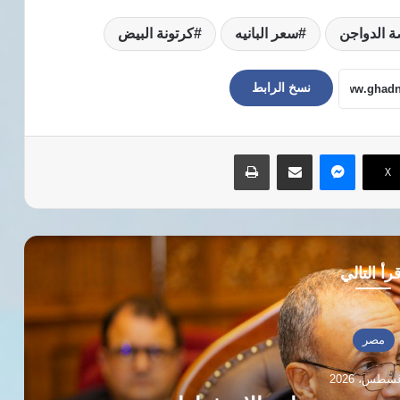
ة الدواجن
سعر البانيه
كرتونة البيض
نسخ الرابط
ماسنجر
مشاركة عبر البريد
طباعة
‫X
رأ التالي
مصر
2