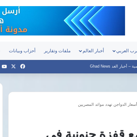
رب العربي
أخبار العالم
ملفات وتقارير
أحزاب وبيانات
ح
‫X
فيسبوك
e
أخبار الغد Ghad News
عار الدواجن تهدد موائد المصريين
منتدى
الأعمال
المصري
التشادي
 قفزة جنونية في
يبحث