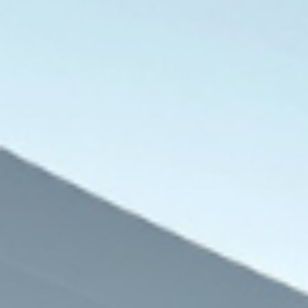
من هي الدكتورة سارة جوكاكو؟ طبيبة 
الرحمن السيد السي
7 أغسطس، 2026
7 أغسطس، 2026
موعد مباراة مصر وإسبانيا في نصف نهائي بطولة العالم لناشئات اليد
مصر تعزز إمدادات الغاز بسفينة تغويز خامسة في دمياط بطاقة 750 مليون قدم مكعبة يوميًا
8 دول عربية وإسلامية تدعو لوقف الانتهاكات الإسرائيلية وإقامة دولة فلسطينية