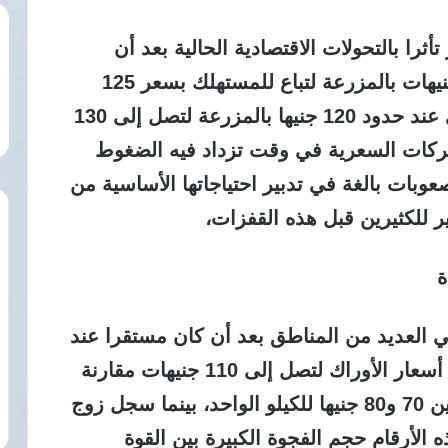
أثرا بالتحولات الاقتصادية الحالية بعد أن
سجلت الفراخ الحمراء “الساسو” 110 جنيهات بالمزرعة لتباع للمستهلك بسعر 125
جنيها، بينما استقرت أسعار الفراخ البلدي عند حدود 120 جنيها بالمزرعة لتصل إلى 130
تحركات السعرية في وقت تزداد فيه الضغوط
عوبات بالغة في تدبير احتياجاتها الأساسية من
ير للكثيرين قبل هذه القفزات،
ة
لو البانيه حاجز 260 جنيها في العديد من المناطق بعد أن كان مستقرا عند
200 جنيه في فترات سابقة، كما ارتفعت أسعار الأوراك لتصل إلى 110 جنيهات مقارنة
بنحو 90 جنيها، وتراوحت أسعار الأجنحة بين 70 و80 جنيها للكيلو الواحد، بينما سجل زوج
نيها، وتعكس هذه الأرقام حجم الفجوة الكبيرة بين القوة