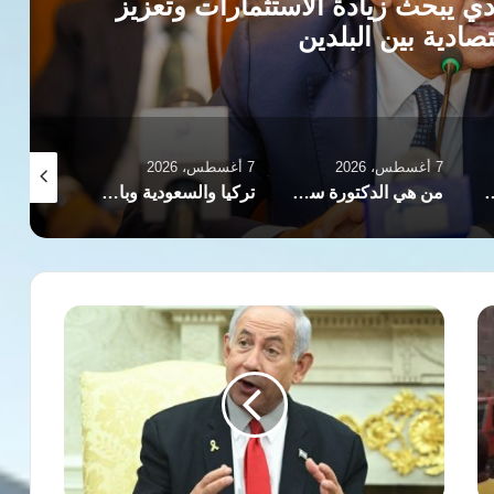
عيني يطلق «100 يوم صحة» للكشف المبكر عن السرطان
المزمنة بالمجان
7 أغسطس، 2026
7 أغسطس، 2026
7 أغسطس، 2026
الدكتورة سارة جوكاكو؟ طبيبة نفسية وشريكة رحلة عبد الرحمن السيد السياسية
تركيا والسعودية وباكستان تعتزم توقيع اتفاقية دفاع مشترك في جدة
نور الشريف والقضية الفلسطينية.. عندما أصبح الفن موقفًا
غموض
حول
مكان
بنيامين
نتنياهو
في
ظل
تصاعد