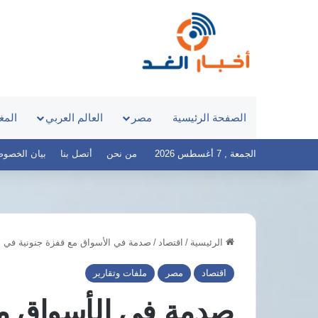
الصفحة الرئيسية
مصر
العالم العربي
المغ
الجمعة , 7 أغسطس 2026
من نحن
أتصل بنا
بيان الخصوصية – 
الرئيسية
/
اقتصاد
/
صدمة في الأسواق مع قفزة جنونية في أس
مصر
ول
والبرازيل
اقتصاد
مصر
ملفات وتقارير
بية
تبحثان
سلامية
تحويل
صدمة في الأسواق مع
عو
قناة