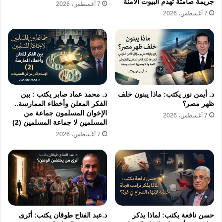
جريمة صامتة تهدم البيوت الآمنة
7 أغسطس، 2026
آثارها قائمة حتى اليوم.
7 أغسطس، 2026
أما على المستوى السياسي،
فيبدو واضحًا أن باب
المفاوضات لا يزال مؤجلاً. لا المقاومة ولا إسرائيل
ترغبان في التهدئة الآن، ليس لأن التسوية
مستحيلة، بل لأن شروطها لم تنضج بعد. كل طرف
د. أيمن نور يكتب: ماذا يبنون خلف
د. محمد عماد صابر يكتب : بين
ظهر مصر؟
الفكر المعلن وأخطاء الممارسة..
يدرك أن ما يُحسم على الطاولة يُصنع أولًا في
الإخوان المسلمون جماعة من
7 أغسطس، 2026
المسلمين لا جماعة المسلمين (2)
الميدان، وأن أي تراجع مبكر سيُترجم خسارة
7 أغسطس، 2026
استراتيجية طويلة الأمد.
من هنا،
يمكن استخلاص درس جوهري في
العلاقات الدولية: السياسة لا تقود الميدان دائمًا،
بل كثيرًا ما يعيد الميدان رسم حدود السياسة
حسن نافعة يكتب: لماذا يذكر
د.عبد الفتاح طوقان يكتب: أتَرى
نفسها. وفي جنوب لبنان اليوم، يتقدم هذا المنطق