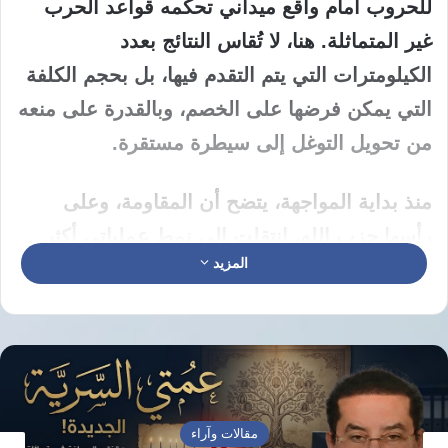
للحروب أمام واقع ميداني تحكمه قواعد الحرب
غير المتماثلة. هنا، لا تُقاس النتائج بعدد
الكيلومترات التي يتم التقدم فيها، بل بحجم الكلفة
التي يمكن فرضها على الخصم، وبالقدرة على منعه
من تحويل التوغل إلى سيطرة مستقرة.
منذ بداية المواجهة،
يتضح أن المقاومة، وعلى
رأسها حزب الله، انتقلت إلى نمط عملياتي أكثر
المزيد
مرونة وفتكًا، قائم على ثلاثية دقيقة: استدراج
الجندي الإسرائيلي للخروج من تحصيناته، التخلي
عن فكرة التمسك بالجغرافيا لصالح استنزاف القوة
المهاجمة، واستهداف خطوط الدعم والإمداد. هذا
التحول يعكس نضجًا في العقيدة القتالية، حيث لم
مقالات وآراء
تعد الأرض هدفًا بحد ذاتها، بل وسيلة لفرض