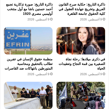
ذاكرة التاريخ: حكاية صرح القانون
ذاكرة التاريخ: صورة تذكارية تجمع
تعقيد المشهد العسكري في ظل إصرار كافة
العريق وتخريج جهابذة العقول في
أحمد حسنين باشا مع أول منتخب
الأطراف على التمسك بمواقفها التصعيدية دون
كلية الحقوق جامعة القاهرة
أوليمبي مصري 1920
9 أغسطس، 2026
9 أغسطس، 2026
أفق واضح للحل.
دونالد ترامب
علي لاريجاني
مجتبى خامنئي
مستقبل سيء جدا
مضيق هرمز
في ذكرى ميلادها: رحلة نجاة
منظمة حقوق الإنسان في عفرين
الصغيرة بين قمة النجاح وتعقيدات
تطالب بالتحقيق ومحاسبة
نسخ الرابط
الحياة
المتورطين بانتهاكات ضد القاصرات
9 أغسطس، 2026
9 أغسطس، 2026