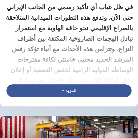
في ظل غياب أي تأكيد رسمي من الجانب الإيراني
حتى الآن، وتدفع هذه التطورات الميدانية المتلاحقة
بالصراع الإقليمي نحو حافة الهاوية مع استمرار
تبادل الهجمات الصاروخية المكثفة بين أطراف
النزاع، وتتزامن هذه الأحداث مع أنباء تؤكد رفض
المرشد الجديد مجتبى خامنئي لكافة مقترحات
الوساطة الدولية الرامية لخفض التصعيد أو إعلان
وقف إطلاق النار، ويتمسك خامنئي بضرورة الرد
العسكري المباشر واستهداف المصالح الأمريكية
المزيد
والإسرائيلية كخيار استراتيجي وحيد في المرحلة
الراهنة، .
تتصاعد حدة الخلافات الدبلوماسية بين دونالد