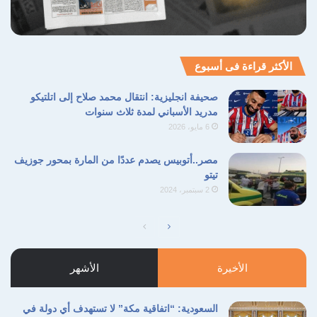
القصوى لضمان عدم تفاقم الأزمة المعيشية وتأمين
الاحتياجات الضرورية لكافة فئات المجتمع المصري،
الأكثر قراءة فى أسبوع
الاقتصاد المصري
البنك المركزي
التضخم
صحيفة انجليزية: انتقال محمد صلاح إلى اتلتيكو
السياسة النقدية
الفائدة المرتفعة
مدريد الأسباني لمدة ثلاث سنوات
6 مايو، 2026
نسخ الرابط
مصر..أتوبيس يصدم عددًا من المارة بمحور جوزيف
تيتو
2 سبتمبر، 2024
الصفحة
الصفحة
التالية
السابقة
الأخيرة
الأشهر
السعودية: “اتفاقية مكة” لا تستهدف أي دولة في