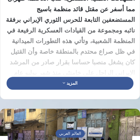
مما أسفر عن مقتل قائد منظمة باسيج
المستضعفين التابعة للحرس الثوري الإيراني برفقة
نائبه ومجموعة من القيادات العسكرية الرفيعة في
المنظمة الشعبية، وتأتي هذه التطورات الميدانية
في ظل صراع محتدم بالمنطقة خاصة وأن القتيل
كان يشغل منصبا حساسا بقرار صادر من المرشد
الإيراني الراحل علي خامنئي منذ شهر يوليو عام
2019 بناء على ترشيح مباشر من الجنرال حسين
المزيد
سلامي الذي قضى في حرب يونيو الماضية،
المسيرة العسكرية للعميد غلام رضا سليماني
بدأ غلام رضا سليماني مشواره العسكري في
العالم العربي
صفوف الحرس الثوري وتقلد مناصب ميدانية