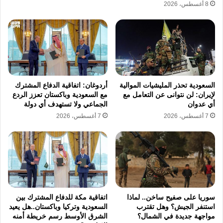
8 أغسطس، 2026
واجه غلام رضا سليماني ملاحقات دولية واسعة
حيث أدرجه مكتب مراقبة الأصول الأجنبية بوزارة
الخزانة الأميركية أوفاك في يناير عام 2020 على
قائمة العقوبات مع سبعة مسؤولين كبار بتهمة
تنفيذ سياسات زعزعت استقرار المنطقة، وتبعه
السعودية تحذر المليشيات الموالية
أردوغان: اتفاقية الدفاع المشترك
لإيران: لن نتوانى عن التعامل مع
مع السعودية وباكستان تعزز الردع
الاتحاد الأوروبي في شهر أبريل عام 2021 بفرض
أي عدوان
الجماعي ولا تستهدف أي دولة
7 أغسطس، 2026
7 أغسطس، 2026
عقوبات شملت تجميد أصوله ومنعه من السفر
لدول الاتحاد لدوره في أحداث نوفمبر 2019، كما
انضمت بريطانيا للقائمة في أكتوبر 2022 على
خلفية واقعة مهسا أميني وصولا إلى عقوبات
نيوزيلندا في ديسمبر 2022 التي حظرت دخوله
سوريا على صفيح ساخن.. لماذا
اتفاقية مكة للدفاع المشترك بين
أراضيها لتكتمل بذلك دائرة الحصار الدولي حول
استنفر الجيش؟ وهل تقترب
السعودية وتركيا وباكستان..هل يعيد
مواجهة جديدة في الشمال؟
الشرق الأوسط رسم خريطة أمنه
القائد العسكري قبيل اغتياله،