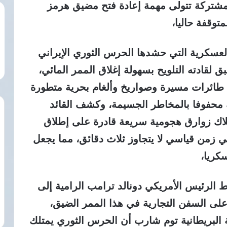
ة مشتركة تتولى مهمة إعادة فتح مضيق هرمز
توقفة حاليا،
عسكرية التي حشدها الحرس الثوري الإيراني
قادته التلويح بسهولة إغلاق الممر المائي،
طائرات مسيرة وصواريخ وألغام بحرية متطورة
ة محفوفا بالمخاطر الجسيمة، وكشف القائد
اك زوارق هجومية سريعة قادرة على إطلاق
زمن قياسي لا يتجاوز ثلاث دقائق، مما يجعل
كريا،
 الرئيس الأمريكي دونالد ترامب الرامية إلى
لى السفن التجارية في هذا الممر الضيق،
ة البريطانية توم شارب أن الحرس الثوري يمتلك