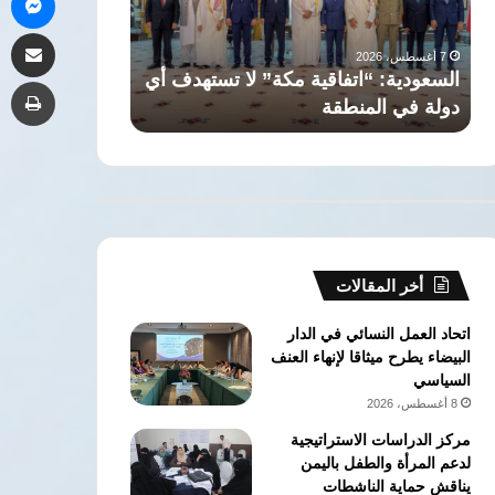
أي
وإبراهيم
7 أغسطس، 2026
مشاركة 
دولة
حسن..
7 أغسطس، 2026
في
أشهر
السعودية: “اتفاقية مكة” لا تستهدف أي
حسن.. أشهر تو
طب
المنطقة
توائم
دولة في المنطقة
الأخضر
عرفها
المستطيل
الأخضر
أخر المقالات
اتحاد العمل النسائي في الدار
البيضاء يطرح ميثاقا لإنهاء العنف
السياسي
8 أغسطس، 2026
مركز الدراسات الاستراتيجية
لدعم المرأة والطفل باليمن
يناقش حماية الناشطات