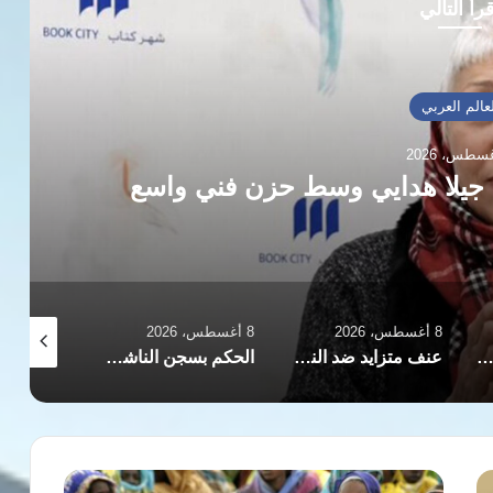
رأ التالي
عالم العربي
نية جيلا هدايي وسط حزن فني واسع
8 أغسطس، 2026
8 أغسطس، 2026
8 أغسطس، 2026
 فتاة وإصابة شخصين بصواعق رعدية في جبل حبشي بتعز
عنف متزايد ضد النساء بايران: استهداف مستمر وتحويل الحضور النسائي لتهديد وإذلال
الحكم بسجن الناشطة آزاده يعقوبي مع تدهور حالتها الصحية في إيران
تصاعد