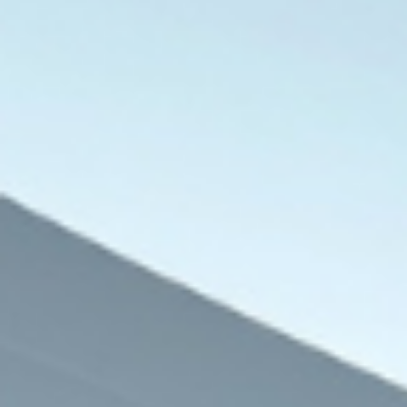
العالم العربي
8 أغسطس، 2026
وفاة فتاة وإصابة شخصين بصواعق رعدي
8 أغسطس، 2026
8 أغسطس، 2026
منظمة أطباء بلاحدود: 375 ألف نازح بـ لبنان عاجزون عن العودة لـ منازلهم
شبكة أطباء السودان: مقتل أربعة وإصابة آخرين بهجوم للدعم السريع بشمال كردفان
الدكتور محمد البرادعي: الحرب الأمريكية الإيرانية سبب تدهور الأمن الإقليمي بالشرق الأوسط