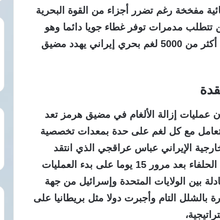
ة مفخخة رغم تضرر أجزاء من القوة البحرية
ن تتطلب مدمرات توفر غطاء جويا دائما وهو
أمر يستنزف موارد ضخمة في ظل وجود أكثر من 5000 لغم بحري إيراني يهدد مضيق
قدة
 عمليات إزالة الألغام في مضيق هرمز تعد
التعامل مع كل لغم على حدة بمعدات تخصصية
ارجية الإيراني عباس عراقجي الذي انتقد
المساعي الأمريكية لطلب المساعدة من الحلفاء بعد مرور 15 يوما على بدء العمليات
بادلة بين الولايات المتحدة وإسرائيل من جهة
 بالشلل التام وأجبرت دولا مثل بريطانيا على
راتيجية،