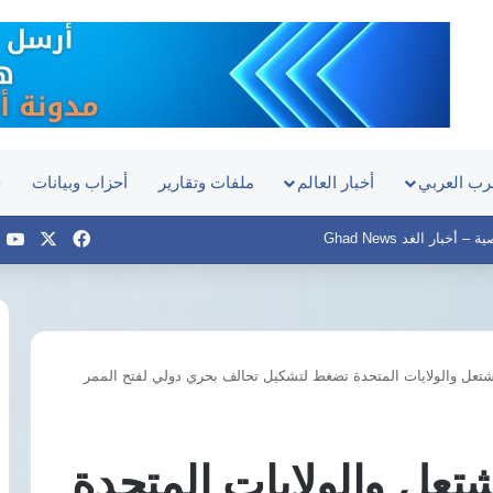
رب العربي
أخبار العالم
ملفات وتقارير
أحزاب وبيانات
ح
‫X
فيسبوك
e
أخبار الغد Ghad News
عل والولايات المتحدة تضغط لتشكيل تحالف بحري دولي لفتح الممر
الدكتور
محمد
البرادعي:
الحرب
ل والولايات المتحدة
الأمريكية