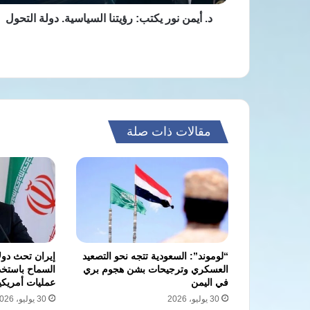
د. أيمن نور يكتب: رؤيتنا السياسية. دولة التحول
مقالات ذات صلة
“لوموند”: السعودية تتجه نحو التصعيد
إيران تحث دول
العسكري وترجيحات بشن هجوم بري
السماح باستخ
في اليمن
عمليات أمريكي
30 يوليو، 2026
30 يوليو، 2026