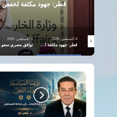
قطر: جهود مكثفة لخفض ا
4 أغسطس، 2026
3 أغسطس، 2026
إيران وعُمان تقتربان من اتفاق “رسوم عبور هرمز”
قطر: جهود مكثفة لخفض التصعيد وإعادة فتح مضيق هرمز
توافق مصري سعودي على ض
د.
أيمن
نور
يكتب:
رؤيتنا
السياسية.
دولة
التحول