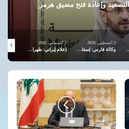
لتصعيد وإعادة فتح مضيق هرمز
3 أغسطس، 2026
2 أغسطس، 2026
2 أغسطس، 2026
رورة الوقف الفوري للتصعيد في المنطقة
وكالة فارس: إسقاط مسيّرة أمريكية فوق مضيق هرمز
إعلام إيراني: طهران لم تطلب من واشنطن الامتناع عن شن ضربات جديدة
الرئيس
اللبناني
يؤكد
جاهزية
الجيش
والأمن
ويدعو
لوحدة