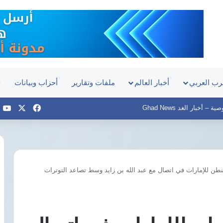
رب العربي
أخبار العالم
ملفات وتقارير
أحزاب وبيانات
ح
‫X
فيسبوك
e
– أخبار الغد Ghad News
نطن للإمارات في اتصال مع عبد الله بن زايد وسط تصاعد التوترات
نائب
جمال
برلماني
عبدالرحيم:
يطالب
عقوبة
الحكومة
انتحال
بكشف
صفة