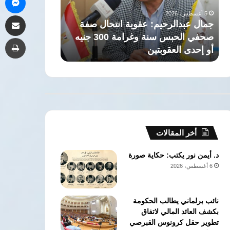
أول
مشاركة 
لرئيس
حيم: عقوبة انتحال صفة
5 أغسطس، 2026
الوفد
صحفي الحبس سنة وغرامة 300 جنيه
تعيين الإعلامي محمد شردي مس
طب
قوبتين
أول لرئيس الوفد
أخر المقالات
د. أيمن نور يكتب: حكاية صورة
6 أغسطس، 2026
نائب برلماني يطالب الحكومة
بكشف العائد المالي لاتفاق
تطوير حقل كرونوس القبرصي