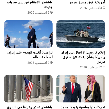
أمريكية فوق مضيق هرمز
واشنطن الامتناع عن شن ضربات
وجاء ذلك بعد يوم واحد من هجوم صاروخي
جديدة
3 أغسطس، 2026
استهدف منشأة لتحويل الغاز إلى سوائل في مدينة
2 أغسطس، 2026
رأس لفان الصناعية شمال شرقي البلاد.
وكانت وزارة الخارجية القطرية قد أدانت الهجوم،
واعتبرته
تصعيدًا خطيرًا وانتهاكًا صارخًا لسيادة
الدولة
وتهديدًا مباشرًا لأمنها الوطني واستقرار
إعلام فارسي: لا اتفاق بين إيران
ترامب: ألغيت الهجوم على إيران
وأمريكا بشأن إعادة فتح مضيق
لمصلحة العالم
المنطقة.
هرمز
2 أغسطس، 2026
2 أغسطس، 2026
خلفية التصعيد الإقليمي
وتأتي هذه التطورات في سياق تصعيد عسكري
واسع تشهده المنطقة منذ 28 فبراير/شباط
الماضي، مع استمرار العمليات العسكرية وتبادل
تحركات دبلوماسية يقودها محمد
واشنطن تحذر رعاياها في الشرق