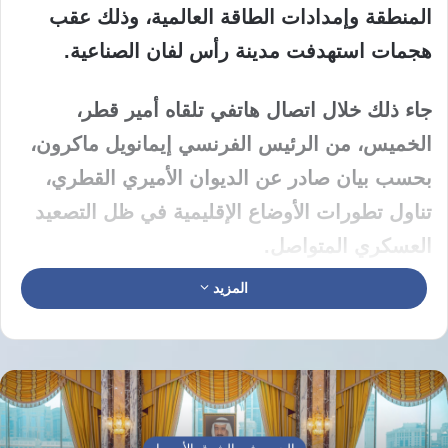
المنطقة وإمدادات الطاقة العالمية، وذلك عقب
هجمات استهدفت مدينة رأس لفان الصناعية.
جاء ذلك خلال اتصال هاتفي تلقاه أمير قطر،
الخميس، من الرئيس الفرنسي إيمانويل ماكرون،
بحسب بيان صادر عن الديوان الأميري القطري،
تناول تطورات الأوضاع الإقليمية في ظل التصعيد
العسكري المتواصل.
المزيد
تصعيد خطير يهدد استقرار المنطقة
وأوضح البيان أن الجانبين بحثا تداعيات الهجوم
الذي استهدف مدينة رأس لفان الصناعية، وما
يمثله من تصعيد خطير يقوض أمن واستقرار